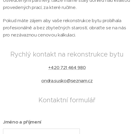
osvědčenými partnery, takže máme stálý dohled nad kvalitou
provedených prací, za které ručíme.
Pokud máte zájem aby vaše rekonstrukce bytu probíhala
profesionálně a bez zbytečných starostí, obraťte se na nás
pro nezávaznou cenovou kalkulaci.
Rychlý kontakt na rekonstrukce bytu
+420 721 464 980
ondra.susko@seznam.cz
Kontaktní formulář
Jméno a příjmení