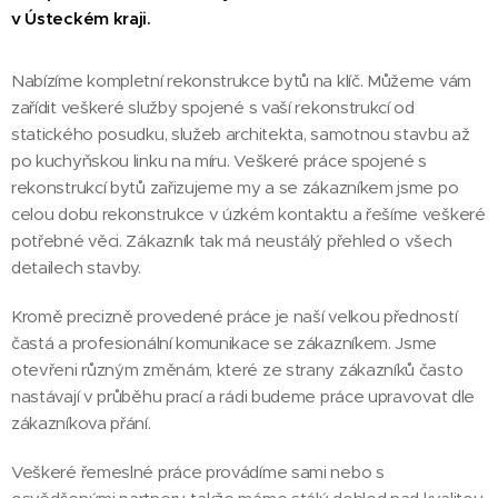
v Ústeckém kraji.
Nabízíme kompletní rekonstrukce bytů na klíč. Můžeme vám
zařídit veškeré služby spojené s vaší rekonstrukcí od
statického posudku, služeb architekta, samotnou stavbu až
po kuchyňskou linku na míru. Veškeré práce spojené s
rekonstrukcí bytů zařizujeme my a se zákazníkem jsme po
celou dobu rekonstrukce v úzkém kontaktu a řešíme veškeré
potřebné věci. Zákazník tak má neustálý přehled o všech
detailech stavby.
Kromě precizně provedené práce je naší velkou předností
častá a profesionální komunikace se zákazníkem. Jsme
otevřeni různým změnám, které ze strany zákazníků často
nastávají v průběhu prací a rádi budeme práce upravovat dle
zákazníkova přání.
Veškeré řemeslné práce provádíme sami nebo s