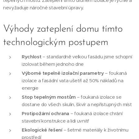
tepelných mostů. Zateplení tímto druhem izolace je rychlé a
nevyžaduje náročné stavební úpravy.
Výhody zateplení domu tímto
technologickým postupem
Rychlost
– standardně velkou fasádu jsme schopní
izolovat během jednoho dne
Výborné tepelně izolační parametry
– foukaná
izolace a fasádní vata ušetří až 50% nákladů na
energie
Stop tepelným mostům
– foukaná izolace se
dostane do všech skulin, škvír a nepřístupných míst
Protipožární ochrana
– foukaná izolace chrání
stavební konstrukce a lidi uvnitř
Ekologické řešení
– šetrné materiály k životnímu
prostředí