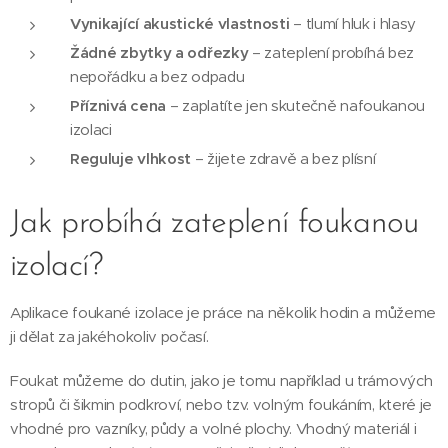
Vynikající akustické vlastnosti
– tlumí hluk i hlasy
Žádné zbytky a odřezky
– zateplení probíhá bez
nepořádku a bez odpadu
Příznivá cena
– zaplatíte jen skutečně nafoukanou
izolaci
Reguluje vlhkost
– žijete zdravě a bez plísní
Jak probíhá zateplení foukanou
izolací?
Aplikace foukané izolace je práce na několik hodin a můžeme
ji dělat za jakéhokoliv počasí.
Foukat můžeme do dutin, jako je tomu například u trámových
stropů či šikmin podkroví, nebo tzv. volným foukáním, které je
vhodné pro vazníky, půdy a volné plochy. Vhodný materiál i