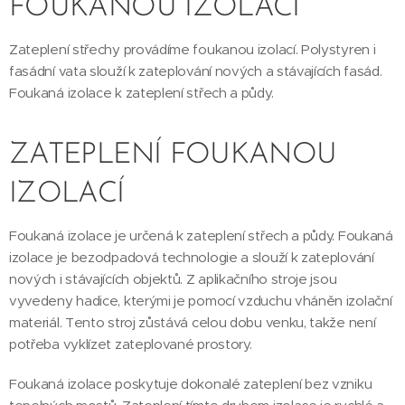
FOUKANOU IZOLACÍ
Zateplení střechy provádíme foukanou izolací. Polystyren i
fasádní vata slouží k zateplování nových a stávajících fasád.
Foukaná izolace k zateplení střech a půdy.
ZATEPLENÍ FOUKANOU
IZOLACÍ
Foukaná izolace je určená k zateplení střech a půdy. Foukaná
izolace je bezodpadová technologie a slouží k zateplování
nových i stávajících objektů. Z aplikačního stroje jsou
vyvedeny hadice, kterými je pomocí vzduchu vháněn izolační
materiál. Tento stroj zůstává celou dobu venku, takže není
potřeba vyklízet zateplované prostory.
Foukaná izolace poskytuje dokonalé zateplení bez vzniku