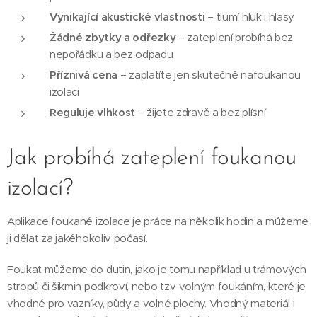
Vynikající akustické vlastnosti
– tlumí hluk i hlasy
Žádné zbytky a odřezky
– zateplení probíhá bez
nepořádku a bez odpadu
Příznivá cena
– zaplatíte jen skutečně nafoukanou
izolaci
Reguluje vlhkost
– žijete zdravě a bez plísní
Jak probíhá zateplení foukanou
izolací?
Aplikace foukané izolace je práce na několik hodin a můžeme
ji dělat za jakéhokoliv počasí.
Foukat můžeme do dutin, jako je tomu například u trámových
stropů či šikmin podkroví, nebo tzv. volným foukáním, které je
vhodné pro vazníky, půdy a volné plochy. Vhodný materiál i