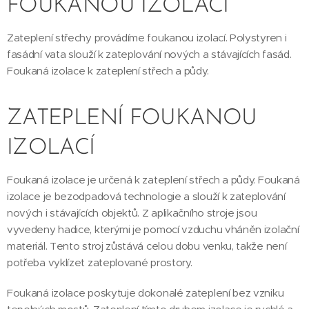
FOUKANOU IZOLACÍ
Zateplení střechy provádíme foukanou izolací. Polystyren i
fasádní vata slouží k zateplování nových a stávajících fasád.
Foukaná izolace k zateplení střech a půdy.
ZATEPLENÍ FOUKANOU
IZOLACÍ
Foukaná izolace je určená k zateplení střech a půdy. Foukaná
izolace je bezodpadová technologie a slouží k zateplování
nových i stávajících objektů. Z aplikačního stroje jsou
vyvedeny hadice, kterými je pomocí vzduchu vháněn izolační
materiál. Tento stroj zůstává celou dobu venku, takže není
potřeba vyklízet zateplované prostory.
Foukaná izolace poskytuje dokonalé zateplení bez vzniku