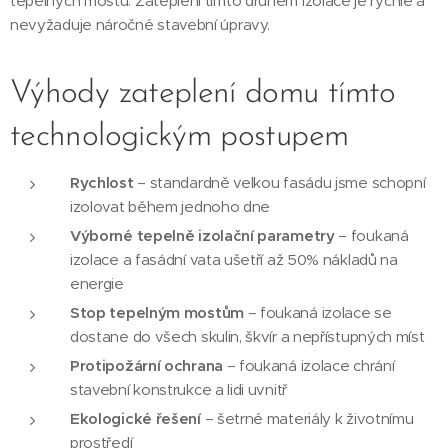
tepelných mostů. Zateplení tímto druhem izolace je rychlé a
nevyžaduje náročné stavební úpravy.
Výhody zateplení domu tímto
technologickým postupem
Rychlost
– standardně velkou fasádu jsme schopní
izolovat během jednoho dne
Výborné tepelně izolační parametry
– foukaná
izolace a fasádní vata ušetří až 50% nákladů na
energie
Stop tepelným mostům
– foukaná izolace se
dostane do všech skulin, škvír a nepřístupných míst
Protipožární ochrana
– foukaná izolace chrání
stavební konstrukce a lidi uvnitř
Ekologické řešení
– šetrné materiály k životnímu
prostředí