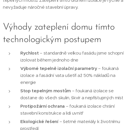
tepelných mostů. Zateplení tímto druhem izolace je rychlé a
nevyžaduje náročné stavební úpravy.
Výhody zateplení domu tímto
technologickým postupem
Rychlost
– standardně velkou fasádu jsme schopní
izolovat během jednoho dne
Výborné tepelně izolační parametry
– foukaná
izolace a fasádní vata ušetří až 50% nákladů na
energie
Stop tepelným mostům
– foukaná izolace se
dostane do všech skulin, škvír a nepřístupných míst
Protipožární ochrana
– foukaná izolace chrání
stavební konstrukce a lidi uvnitř
Ekologické řešení
– šetrné materiály k životnímu
prostředí