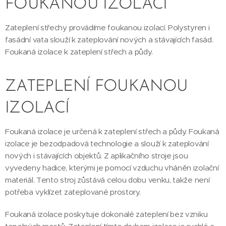
FOUKANOU IZOLACÍ
Zateplení střechy provádíme foukanou izolací. Polystyren i
fasádní vata slouží k zateplování nových a stávajících fasád.
Foukaná izolace k zateplení střech a půdy.
ZATEPLENÍ FOUKANOU
IZOLACÍ
Foukaná izolace je určená k zateplení střech a půdy. Foukaná
izolace je bezodpadová technologie a slouží k zateplování
nových i stávajících objektů. Z aplikačního stroje jsou
vyvedeny hadice, kterými je pomocí vzduchu vháněn izolační
materiál. Tento stroj zůstává celou dobu venku, takže není
potřeba vyklízet zateplované prostory.
Foukaná izolace poskytuje dokonalé zateplení bez vzniku