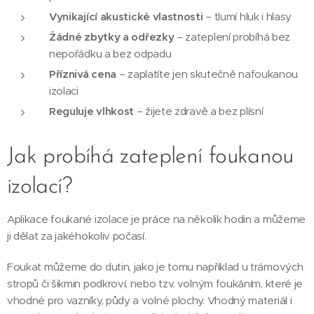
Vynikající akustické vlastnosti
– tlumí hluk i hlasy
Žádné zbytky a odřezky
– zateplení probíhá bez
nepořádku a bez odpadu
Příznivá cena
– zaplatíte jen skutečně nafoukanou
izolaci
Reguluje vlhkost
– žijete zdravě a bez plísní
Jak probíhá zateplení foukanou
izolací?
Aplikace foukané izolace je práce na několik hodin a můžeme
ji dělat za jakéhokoliv počasí.
Foukat můžeme do dutin, jako je tomu například u trámových
stropů či šikmin podkroví, nebo tzv. volným foukáním, které je
vhodné pro vazníky, půdy a volné plochy. Vhodný materiál i