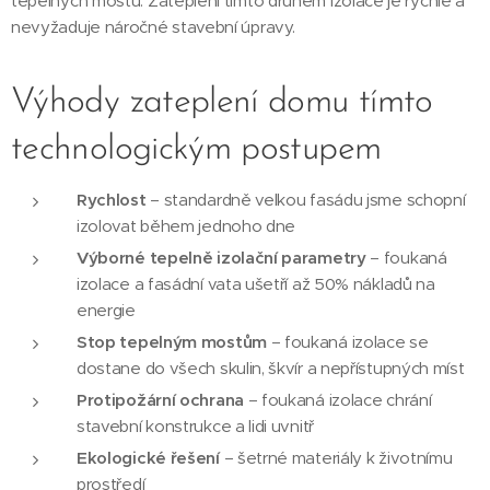
tepelných mostů. Zateplení tímto druhem izolace je rychlé a
nevyžaduje náročné stavební úpravy.
Výhody zateplení domu tímto
technologickým postupem
Rychlost
– standardně velkou fasádu jsme schopní
izolovat během jednoho dne
Výborné tepelně izolační parametry
– foukaná
izolace a fasádní vata ušetří až 50% nákladů na
energie
Stop tepelným mostům
– foukaná izolace se
dostane do všech skulin, škvír a nepřístupných míst
Protipožární ochrana
– foukaná izolace chrání
stavební konstrukce a lidi uvnitř
Ekologické řešení
– šetrné materiály k životnímu
prostředí