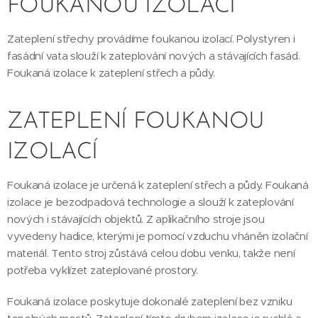
FOUKANOU IZOLACÍ
Zateplení střechy provádíme foukanou izolací. Polystyren i
fasádní vata slouží k zateplování nových a stávajících fasád.
Foukaná izolace k zateplení střech a půdy.
ZATEPLENÍ FOUKANOU
IZOLACÍ
Foukaná izolace je určená k zateplení střech a půdy. Foukaná
izolace je bezodpadová technologie a slouží k zateplování
nových i stávajících objektů. Z aplikačního stroje jsou
vyvedeny hadice, kterými je pomocí vzduchu vháněn izolační
materiál. Tento stroj zůstává celou dobu venku, takže není
potřeba vyklízet zateplované prostory.
Foukaná izolace poskytuje dokonalé zateplení bez vzniku