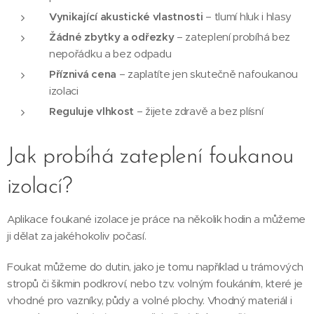
Vynikající akustické vlastnosti
– tlumí hluk i hlasy
Žádné zbytky a odřezky
– zateplení probíhá bez
nepořádku a bez odpadu
Příznivá cena
– zaplatíte jen skutečně nafoukanou
izolaci
Reguluje vlhkost
– žijete zdravě a bez plísní
Jak probíhá zateplení foukanou
izolací?
Aplikace foukané izolace je práce na několik hodin a můžeme
ji dělat za jakéhokoliv počasí.
Foukat můžeme do dutin, jako je tomu například u trámových
stropů či šikmin podkroví, nebo tzv. volným foukáním, které je
vhodné pro vazníky, půdy a volné plochy. Vhodný materiál i