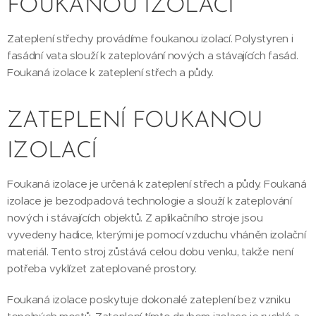
FOUKANOU IZOLACÍ
Zateplení střechy provádíme foukanou izolací. Polystyren i
fasádní vata slouží k zateplování nových a stávajících fasád.
Foukaná izolace k zateplení střech a půdy.
ZATEPLENÍ FOUKANOU
IZOLACÍ
Foukaná izolace je určená k zateplení střech a půdy. Foukaná
izolace je bezodpadová technologie a slouží k zateplování
nových i stávajících objektů. Z aplikačního stroje jsou
vyvedeny hadice, kterými je pomocí vzduchu vháněn izolační
materiál. Tento stroj zůstává celou dobu venku, takže není
potřeba vyklízet zateplované prostory.
Foukaná izolace poskytuje dokonalé zateplení bez vzniku