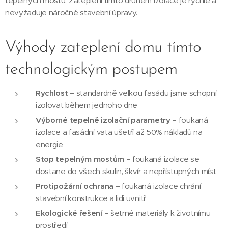
tepelných mostů. Zateplení tímto druhem izolace je rychlé a
nevyžaduje náročné stavební úpravy.
Výhody zateplení domu tímto
technologickým postupem
Rychlost
– standardně velkou fasádu jsme schopní
izolovat během jednoho dne
Výborné tepelně izolační parametry
– foukaná
izolace a fasádní vata ušetří až 50% nákladů na
energie
Stop tepelným mostům
– foukaná izolace se
dostane do všech skulin, škvír a nepřístupných míst
Protipožární ochrana
– foukaná izolace chrání
stavební konstrukce a lidi uvnitř
Ekologické řešení
– šetrné materiály k životnímu
prostředí