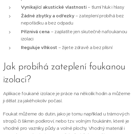
Vynikající akustické vlastnosti
– tlumí hluk i hlasy
Žádné zbytky a odřezky
– zateplení probíhá bez
nepořádku a bez odpadu
Příznivá cena
– zaplatíte jen skutečně nafoukanou
izolaci
Reguluje vlhkost
– žijete zdravě a bez plísní
Jak probíhá zateplení foukanou
izolací?
Aplikace foukané izolace je práce na několik hodin a můžeme
ji dělat za jakéhokoliv počasí.
Foukat můžeme do dutin, jako je tomu například u trámových
stropů či šikmin podkroví, nebo tzv. volným foukáním, které je
vhodné pro vazníky, půdy a volné plochy. Vhodný materiál i