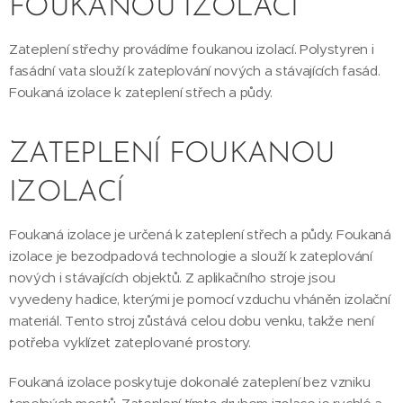
FOUKANOU IZOLACÍ
Zateplení střechy provádíme foukanou izolací. Polystyren i
fasádní vata slouží k zateplování nových a stávajících fasád.
Foukaná izolace k zateplení střech a půdy.
ZATEPLENÍ FOUKANOU
IZOLACÍ
Foukaná izolace je určená k zateplení střech a půdy. Foukaná
izolace je bezodpadová technologie a slouží k zateplování
nových i stávajících objektů. Z aplikačního stroje jsou
vyvedeny hadice, kterými je pomocí vzduchu vháněn izolační
materiál. Tento stroj zůstává celou dobu venku, takže není
potřeba vyklízet zateplované prostory.
Foukaná izolace poskytuje dokonalé zateplení bez vzniku