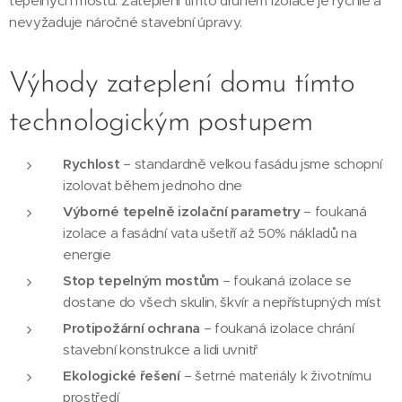
tepelných mostů. Zateplení tímto druhem izolace je rychlé a
nevyžaduje náročné stavební úpravy.
Výhody zateplení domu tímto
technologickým postupem
Rychlost
– standardně velkou fasádu jsme schopní
izolovat během jednoho dne
Výborné tepelně izolační parametry
– foukaná
izolace a fasádní vata ušetří až 50% nákladů na
energie
Stop tepelným mostům
– foukaná izolace se
dostane do všech skulin, škvír a nepřístupných míst
Protipožární ochrana
– foukaná izolace chrání
stavební konstrukce a lidi uvnitř
Ekologické řešení
– šetrné materiály k životnímu
prostředí