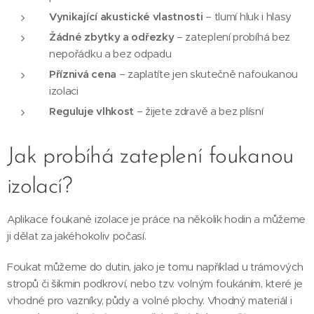
Vynikající akustické vlastnosti
– tlumí hluk i hlasy
Žádné zbytky a odřezky
– zateplení probíhá bez
nepořádku a bez odpadu
Příznivá cena
– zaplatíte jen skutečně nafoukanou
izolaci
Reguluje vlhkost
– žijete zdravě a bez plísní
Jak probíhá zateplení foukanou
izolací?
Aplikace foukané izolace je práce na několik hodin a můžeme
ji dělat za jakéhokoliv počasí.
Foukat můžeme do dutin, jako je tomu například u trámových
stropů či šikmin podkroví, nebo tzv. volným foukáním, které je
vhodné pro vazníky, půdy a volné plochy. Vhodný materiál i