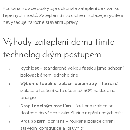
Foukaná izolace poskytuje dokonalé zateplení bez vzniku
tepelných mostů. Zateplení tímto druhem izolace je rychlé a
nevyžaduje náročné stavební úpravy.
Výhody zateplení domu tímto
technologickým postupem
Rychlost
– standardně velkou fasádu jsme schopní
izolovat během jednoho dne
Výborné tepelně izolační parametry
– foukaná
izolace a fasádní vata ušetří až 50% nákladů na
energie
Stop tepelným mostům
– foukaná izolace se
dostane do všech skulin, škvír a nepřístupných míst
Protipožární ochrana
– foukaná izolace chrání
stavební konstrukce a lidi uvnitř