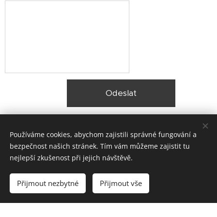
Odeslat
Používáme cookies, abychom zajistili správné fungování a
bezpečnost našich stránek. Tím vám můžeme zajistit tu
nejlepší zkušenost při jejich návštěvě.
© 2025 Zateplení fasády Praha |
Lokality
Přijmout nezbytné
Přijmout vše
Vytvořeno službou
Webnode
Cookies