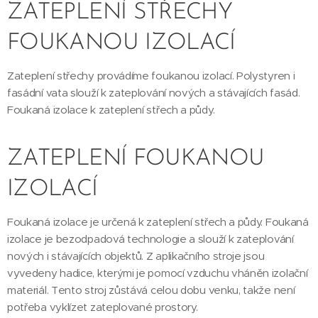
ZATEPLENÍ STŘECHY
FOUKANOU IZOLACÍ
Zateplení střechy provádíme foukanou izolací. Polystyren i
fasádní vata slouží k zateplování nových a stávajících fasád.
Foukaná izolace k zateplení střech a půdy.
ZATEPLENÍ FOUKANOU
IZOLACÍ
Foukaná izolace je určená k zateplení střech a půdy. Foukaná
izolace je bezodpadová technologie a slouží k zateplování
nových i stávajících objektů. Z aplikačního stroje jsou
vyvedeny hadice, kterými je pomocí vzduchu vháněn izolační
materiál. Tento stroj zůstává celou dobu venku, takže není
potřeba vyklízet zateplované prostory.