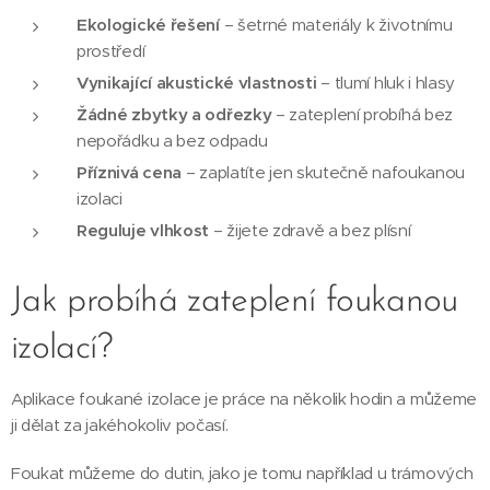
Ekologické řešení
– šetrné materiály k životnímu
prostředí
Vynikající akustické vlastnosti
– tlumí hluk i hlasy
Žádné zbytky a odřezky
– zateplení probíhá bez
nepořádku a bez odpadu
Příznivá cena
– zaplatíte jen skutečně nafoukanou
izolaci
Reguluje vlhkost
– žijete zdravě a bez plísní
Jak probíhá zateplení foukanou
izolací?
Aplikace foukané izolace je práce na několik hodin a můžeme
ji dělat za jakéhokoliv počasí.
Foukat můžeme do dutin, jako je tomu například u trámových