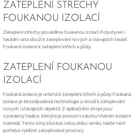
ZATEPLENÍ STŘECHY
FOUKANOU IZOLACÍ
Zateplení střechy provádíme foukanou izolací. Polystyren i
fasádní vata slouží k zateplování nových a stávajících fasád.
Foukaná izolace k zateplení střech a půdy.
ZATEPLENÍ FOUKANOU
IZOLACÍ
Foukaná izolace je určená k zateplení střech a půdy. Foukaná
izolace je bezodpadová technologie a slouží k zateplování
nových i stávajících objektů. Z aplikačního stroje jsou
vyvedeny hadice, kterými je pomocí vzduchu vháněn izolační
materiál. Tento stroj zůstává celou dobu venku, takže není
potřeba vyklízet zateplované prostory.