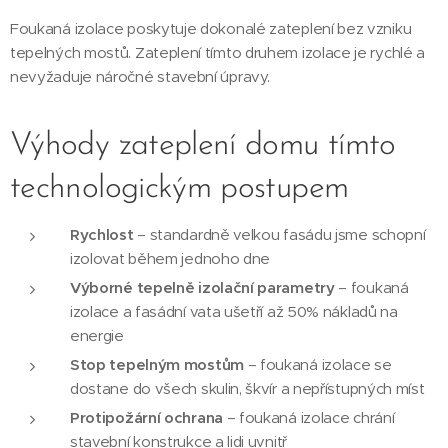
Foukaná izolace poskytuje dokonalé zateplení bez vzniku
tepelných mostů. Zateplení tímto druhem izolace je rychlé a
nevyžaduje náročné stavební úpravy.
Výhody zateplení domu tímto
technologickým postupem
Rychlost
– standardně velkou fasádu jsme schopní
izolovat během jednoho dne
Výborné tepelně izolační parametry
– foukaná
izolace a fasádní vata ušetří až 50% nákladů na
energie
Stop tepelným mostům
– foukaná izolace se
dostane do všech skulin, škvír a nepřístupných míst
Protipožární ochrana
– foukaná izolace chrání
stavební konstrukce a lidi uvnitř