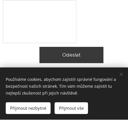
Odeslat
Používáme cookies, abychom zajistili správné fungování a
bezpečnost našich stránek. Tím vám můžeme zajistit tu
nejlepší zkušenost při jejich návštěvě.
© 2025 Zateplení fasády Praha |
Lokality
Přijmout nezbytné
Přijmout vše
Vytvořeno službou
Webnode
Cookies