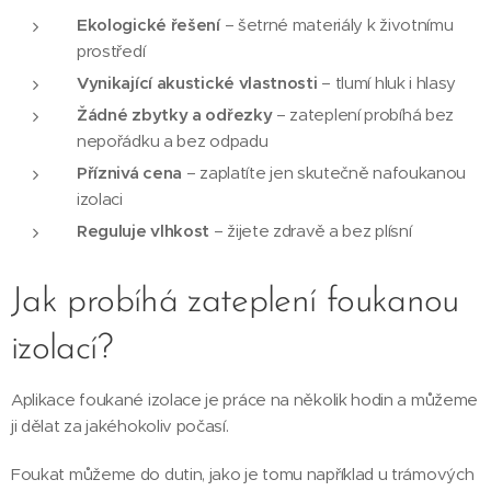
Ekologické řešení
– šetrné materiály k životnímu
prostředí
Vynikající akustické vlastnosti
– tlumí hluk i hlasy
Žádné zbytky a odřezky
– zateplení probíhá bez
nepořádku a bez odpadu
Příznivá cena
– zaplatíte jen skutečně nafoukanou
izolaci
Reguluje vlhkost
– žijete zdravě a bez plísní
Jak probíhá zateplení foukanou
izolací?
Aplikace foukané izolace je práce na několik hodin a můžeme
ji dělat za jakéhokoliv počasí.
Foukat můžeme do dutin, jako je tomu například u trámových