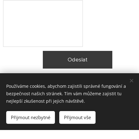
Odeslat
Používáme cookies, abychom zajistili správné fungování a
bezpečnost našich stránek. Tím vám můžeme zajistit tu
nejlepší zkušenost při jejich návštěvě.
© 2025 Zateplení fasády Praha |
Lokality
Přijmout nezbytné
Přijmout vše
Vytvořeno službou
Webnode
Cookies