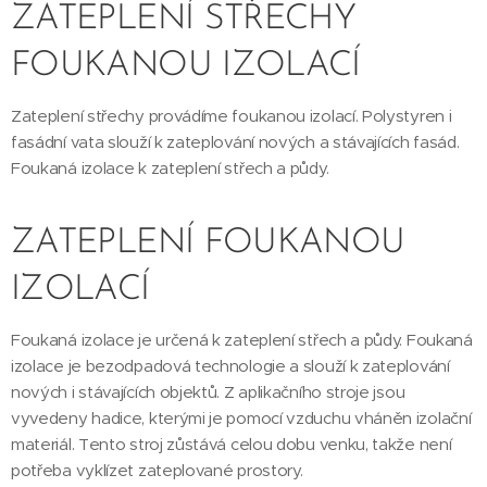
ZATEPLENÍ STŘECHY
FOUKANOU IZOLACÍ
Zateplení střechy provádíme foukanou izolací. Polystyren i
fasádní vata slouží k zateplování nových a stávajících fasád.
Foukaná izolace k zateplení střech a půdy.
ZATEPLENÍ FOUKANOU
IZOLACÍ
Foukaná izolace je určená k zateplení střech a půdy. Foukaná
izolace je bezodpadová technologie a slouží k zateplování
nových i stávajících objektů. Z aplikačního stroje jsou
vyvedeny hadice, kterými je pomocí vzduchu vháněn izolační
materiál. Tento stroj zůstává celou dobu venku, takže není
potřeba vyklízet zateplované prostory.