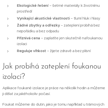
Ekologické řešení
– šetrné materiály k životnímu
prostředí
Vynikající akustické vlastnosti
– tlumí hluk i hlasy
Žádné zbytky a odřezky
– zateplení probíhá bez
nepořádku a bez odpadu
Příznivá cena
– zaplatíte jen skutečně nafoukanou
izolaci
Reguluje vlhkost
– žijete zdravě a bez plísní
Jak probíhá zateplení foukanou
izolací?
Aplikace foukané izolace je práce na několik hodin a můžeme
ji dělat za jakéhokoliv počasí.
Foukat můžeme do dutin, jako je tomu například u trámových