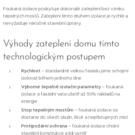
Foukaná izolace poskytuje dokonalé zateplení bez vzniku
tepelných mostů. Zateplení tímto druhem izolace je rychlé a
nevyžaduje náročné stavební úpravy.
Výhody zateplení domu tímto
technologickým postupem
Rychlost
– standardně velkou fasádu jsme schopní
izolovat během jednoho dne
Výborné tepelně izolační parametry
– foukaná
izolace a fasádní vata ušetří až 50% nákladů na
energie
Stop tepelným mostům
– foukaná izolace se
dostane do všech skulin, škvír a nepřístupných míst
Protipožární ochrana
– foukaná izolace chrání
stavební konstrukce a lidi uvnitř