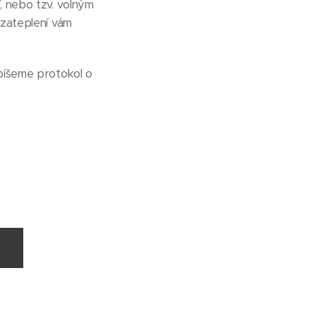
, nebo tzv. volným
 zateplení vám
epíšeme protokol o