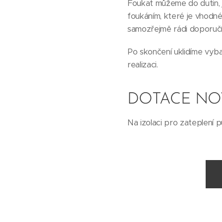
Foukat můžeme do dutin, j
foukáním, které je vhodné
samozřejmě rádi doporuč
Po skončení uklidíme vyba
realizaci.
DOTACE NO
Na izolaci pro zateplení 