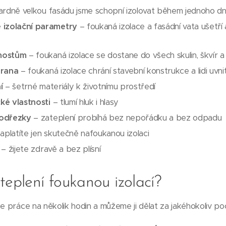
rdně velkou fasádu jsme schopní izolovat během jednoho d
 izolační parametry
– foukaná izolace a fasádní vata ušetří
mostům
– foukaná izolace se dostane do všech skulin, škvír 
hrana
– foukaná izolace chrání stavební konstrukce a lidi uvni
í
– šetrné materiály k životnímu prostředí
cké vlastnosti
– tlumí hluk i hlasy
 odřezky
– zateplení probíhá bez nepořádku a bez odpadu
aplatíte jen skutečně nafoukanou izolaci
– žijete zdravě a bez plísní
teplení foukanou izolací?
e práce na několik hodin a můžeme ji dělat za jakéhokoliv poč