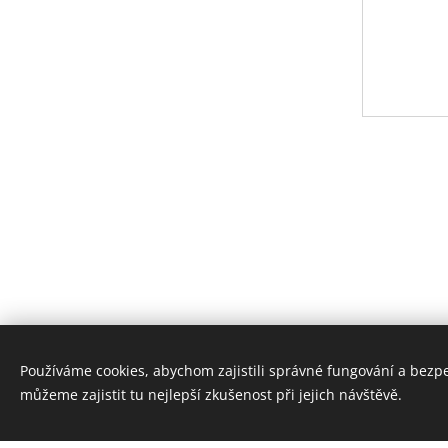
Používáme cookies, abychom zajistili správné fungování a bezp
můžeme zajistit tu nejlepší zkušenost při jejich návštěvě.