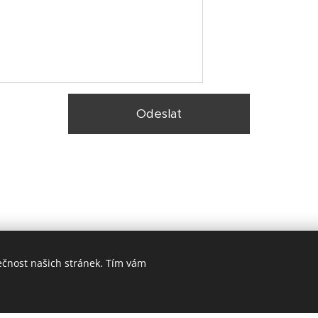
Odeslat
ečnost našich stránek. Tím vám
© 2025 Zateplení fasády Praha |
Lokality
Vytvořeno službou
Webnode
Cookies