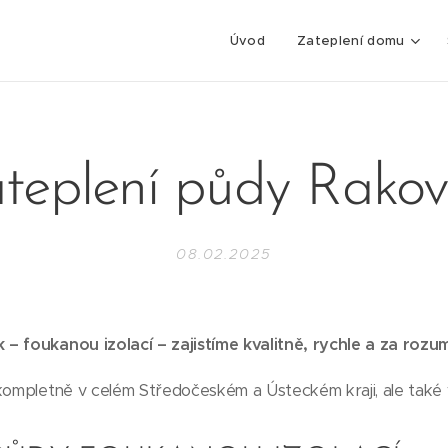
Úvod
Zateplení domu
teplení půdy Rakov
08.02.2025
– foukanou izolací – zajistíme kvalitně, rychle a za roz
 kompletně v celém Středočeském a Ústeckém kraji, ale také 