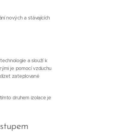
ní nových a stávajících
technologie a slouží k
terými je pomocí vzduchu
klízet zateplované
tímto druhem izolace je
ostupem