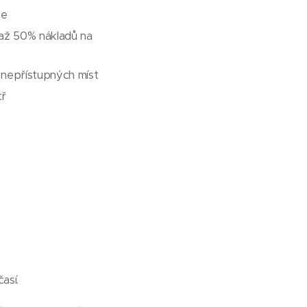
ne
 až 50% nákladů na
a nepřístupných míst
tř
así.