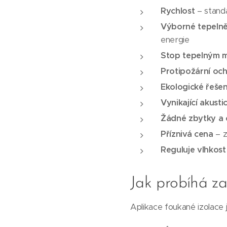
Rychlost
– standa
Výborné tepelně
energie
Stop tepelným 
Protipožární oc
Ekologické řešen
Vynikající akusti
Žádné zbytky a
Příznivá cena
– z
Reguluje vlhkost
Jak probíhá za
Aplikace foukané izolace j