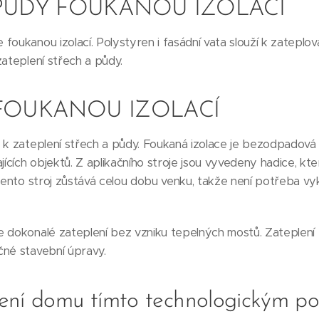
PŮDY FOUKANOU IZOLACÍ
oukanou izolací. Polystyren i fasádní vata slouží k zateplová
zateplení střech a půdy.
 FOUKANOU IZOLACÍ
 k zateplení střech a půdy. Foukaná izolace je bezodpadová 
ajících objektů. Z aplikačního stroje jsou vyvedeny hadice, k
 Tento stroj zůstává celou dobu venku, takže není potřeba vy
 dokonalé zateplení bez vzniku tepelných mostů. Zateplení 
čné stavební úpravy.
ení domu tímto technologickým p