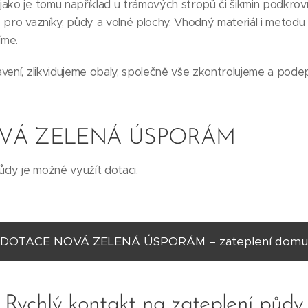
ako je tomu například u trámových stropů či šikmin podkroví
 pro vazníky, půdy a volné plochy. Vhodný materiál i metodu
íme.
vení, zlikvidujeme obaly, společně vše zkontrolujeme a pod
VÁ ZELENÁ ÚSPORÁM
půdy je možné využít dotaci.
DOTACE NOVÁ ZELENÁ ÚSPORÁM – zateplení domu
Rychlý kontakt na zateplení půdy