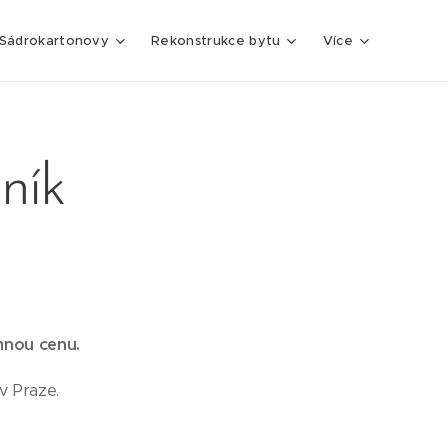
Sádrokartonovy
Rekonstrukce bytu
Více
ník
umnou cenu.
v Praze.