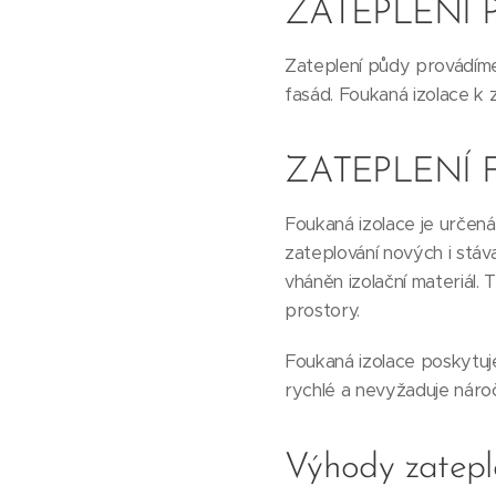
ZATEPLENÍ 
Zateplení půdy provádíme f
fasád. Foukaná izolace k 
ZATEPLENÍ
Foukaná izolace je určená
zateplování nových i stáv
vháněn izolační materiál.
prostory.
Foukaná izolace poskytuje
rychlé a nevyžaduje náro
Výhody zatepl