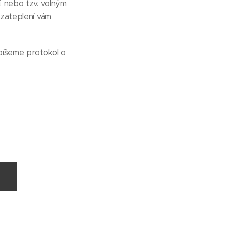
, nebo tzv. volným
 zateplení vám
epíšeme protokol o