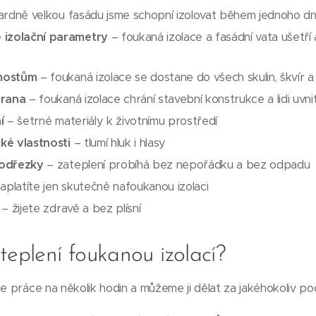
rdně velkou fasádu jsme schopní izolovat během jednoho d
 izolační parametry
– foukaná izolace a fasádní vata ušetří
mostům
– foukaná izolace se dostane do všech skulin, škvír 
hrana
– foukaná izolace chrání stavební konstrukce a lidi uvni
í
– šetrné materiály k životnímu prostředí
cké vlastnosti
– tlumí hluk i hlasy
 odřezky
– zateplení probíhá bez nepořádku a bez odpadu
aplatíte jen skutečně nafoukanou izolaci
– žijete zdravě a bez plísní
teplení foukanou izolací?
e práce na několik hodin a můžeme ji dělat za jakéhokoliv poč