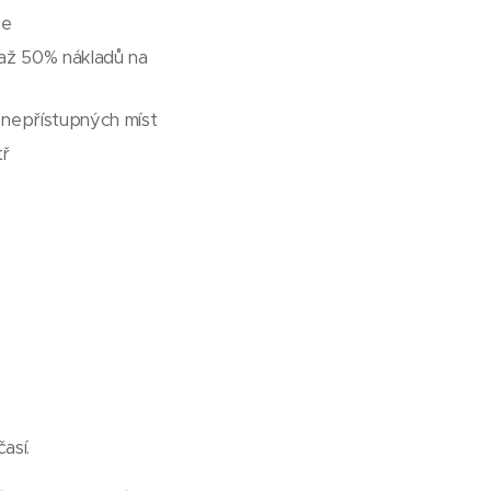
ne
 až 50% nákladů na
a nepřístupných míst
tř
así.