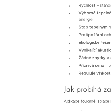
Rychlost
– standa
Výborné tepelně
energie
Stop tepelným 
Protipožární oc
Ekologické řešen
Vynikající akusti
Žádné zbytky a
Příznivá cena
– z
Reguluje vlhkost
Jak probíhá za
Aplikace foukané izolace j