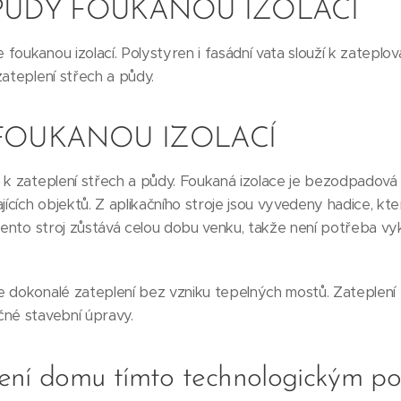
PŮDY FOUKANOU IZOLACÍ
oukanou izolací. Polystyren i fasádní vata slouží k zateplová
zateplení střech a půdy.
 FOUKANOU IZOLACÍ
 k zateplení střech a půdy. Foukaná izolace je bezodpadová 
ajících objektů. Z aplikačního stroje jsou vyvedeny hadice, k
 Tento stroj zůstává celou dobu venku, takže není potřeba vy
 dokonalé zateplení bez vzniku tepelných mostů. Zateplení 
čné stavební úpravy.
ení domu tímto technologickým p