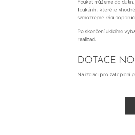
Foukat můžeme do dutin, j
foukáním, které je vhodné
samozřejmě rádi doporuč
Po skončení uklidíme vyba
realizaci.
DOTACE NO
Na izolaci pro zateplení 