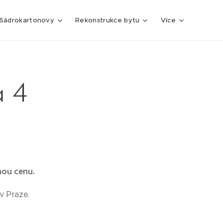
Sádrokartonovy
Rekonstrukce bytu
Více
a 4
nou cenu.
v Praze.