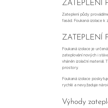
ZATEPLENÍ 
Zateplení půdy provádíme f
fasád. Foukaná izolace k 
ZATEPLENÍ
Foukaná izolace je určená
zateplování nových i stáv
vháněn izolační materiál.
prostory.
Foukaná izolace poskytuje
rychlé a nevyžaduje náro
Výhody zatepl