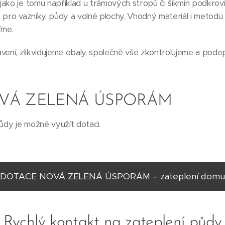
ako je tomu například u trámových stropů či šikmin podkroví
 pro vazníky, půdy a volné plochy. Vhodný materiál i metodu
íme.
vení, zlikvidujeme obaly, společně vše zkontrolujeme a pod
VÁ ZELENÁ ÚSPORÁM
půdy je možné využít dotaci.
DOTACE NOVÁ ZELENÁ ÚSPORÁM – zateplení domu
Rychlý kontakt na zateplení půdy