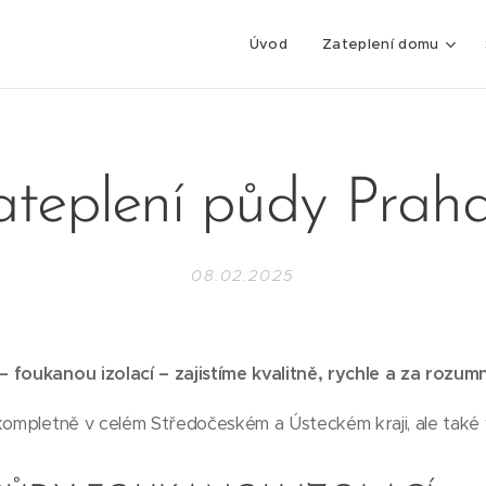
Úvod
Zateplení domu
teplení půdy Prah
08.02.2025
 foukanou izolací – zajistíme kvalitně, rychle a za rozum
 kompletně v celém Středočeském a Ústeckém kraji, ale také 