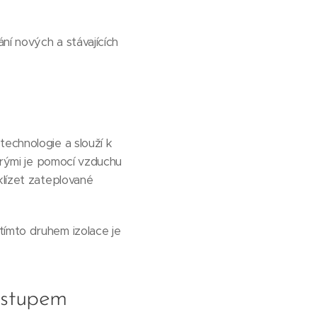
ní nových a stávajících
technologie a slouží k
terými je pomocí vzduchu
klízet zateplované
tímto druhem izolace je
ostupem