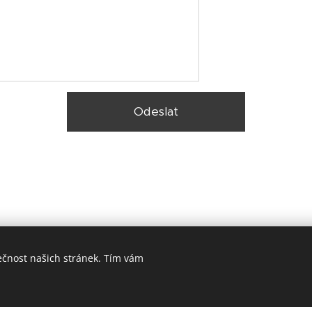
Odeslat
ečnost našich stránek. Tím vám
© 2025 Zateplení fasády Praha |
Lokality
Vytvořeno službou
Webnode
Cookies