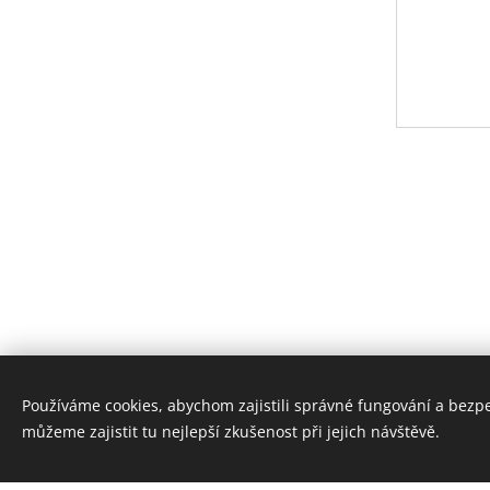
Používáme cookies, abychom zajistili správné fungování a bezp
můžeme zajistit tu nejlepší zkušenost při jejich návštěvě.