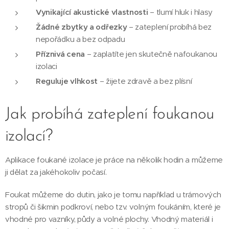
Vynikající akustické vlastnosti
– tlumí hluk i hlasy
Žádné zbytky a odřezky
– zateplení probíhá bez
nepořádku a bez odpadu
Příznivá cena
– zaplatíte jen skutečně nafoukanou
izolaci
Reguluje vlhkost
– žijete zdravě a bez plísní
Jak probíhá zateplení foukanou
izolací?
Aplikace foukané izolace je práce na několik hodin a můžeme
ji dělat za jakéhokoliv počasí.
Foukat můžeme do dutin, jako je tomu například u trámových
stropů či šikmin podkroví, nebo tzv. volným foukáním, které je
vhodné pro vazníky, půdy a volné plochy. Vhodný materiál i