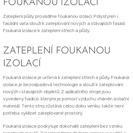
FOUKANOU IZOLACÍ
Zateplení půdy provádíme foukanou izolací. Polystyren i
fasádní vata slouží k zateplování nových a stávajících fasád.
Foukaná izolace k zateplení střech a půdy.
ZATEPLENÍ FOUKANOU
IZOLACÍ
Foukaná izolace je určená k zateplení střech a půdy. Foukaná
izolace je bezodpadová technologie a slouží k zateplování
nových i stávajících objektů. Z aplikačního stroje jsou
vyvedeny hadice, kterými je pomocí vzduchu vháněn izolační
materiál. Tento stroj zůstává celou dobu venku, takže není
potřeba vyklízet zateplované prostory.
Foukaná izolace poskytuje dokonalé zateplení bez vzniku