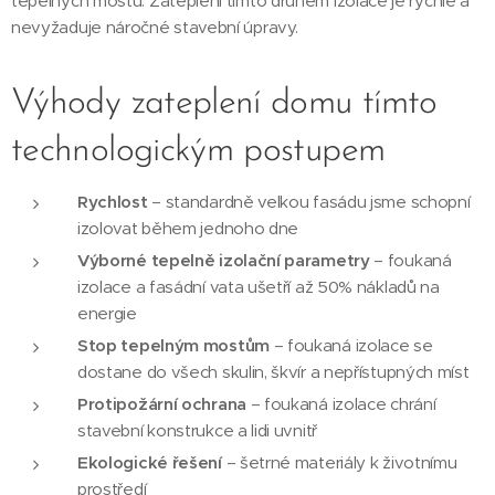
tepelných mostů. Zateplení tímto druhem izolace je rychlé a
nevyžaduje náročné stavební úpravy.
Výhody zateplení domu tímto
technologickým postupem
Rychlost
– standardně velkou fasádu jsme schopní
izolovat během jednoho dne
Výborné tepelně izolační parametry
– foukaná
izolace a fasádní vata ušetří až 50% nákladů na
energie
Stop tepelným mostům
– foukaná izolace se
dostane do všech skulin, škvír a nepřístupných míst
Protipožární ochrana
– foukaná izolace chrání
stavební konstrukce a lidi uvnitř
Ekologické řešení
– šetrné materiály k životnímu
prostředí