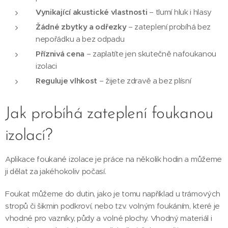
Vynikající akustické vlastnosti
– tlumí hluk i hlasy
Žádné zbytky a odřezky
– zateplení probíhá bez
nepořádku a bez odpadu
Příznivá cena
– zaplatíte jen skutečně nafoukanou
izolaci
Reguluje vlhkost
– žijete zdravě a bez plísní
Jak probíhá zateplení foukanou
izolací?
Aplikace foukané izolace je práce na několik hodin a můžeme
ji dělat za jakéhokoliv počasí.
Foukat můžeme do dutin, jako je tomu například u trámových
stropů či šikmin podkroví, nebo tzv. volným foukáním, které je
vhodné pro vazníky, půdy a volné plochy. Vhodný materiál i