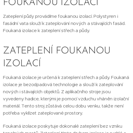
FOUKANOU IZOLACÍ
Zateplení půdy provádíme foukanou izolací. Polystyren i
fasádní vata slouží k zateplování nových a stávajících fasád.
Foukaná izolace k zateplení střech a půdy.
ZATEPLENÍ FOUKANOU
IZOLACÍ
Foukaná izolace je určená k zateplení střech a půdy. Foukaná
izolace je bezodpadová technologie a slouží k zateplování
nových i stávajících objektů. Z aplikačního stroje jsou
vyvedeny hadice, kterými je pomocí vzduchu vháněn izolační
materiál. Tento stroj zůstává celou dobu venku, takže není
potřeba vyklízet zateplované prostory.
Foukaná izolace poskytuje dokonalé zateplení bez vzniku