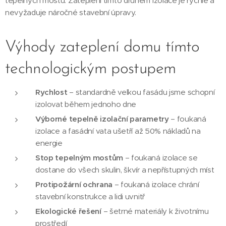
tepelných mostů. Zateplení tímto druhem izolace je rychlé a
nevyžaduje náročné stavební úpravy.
Výhody zateplení domu tímto
technologickým postupem
Rychlost
– standardně velkou fasádu jsme schopní
izolovat během jednoho dne
Výborné tepelně izolační parametry
– foukaná
izolace a fasádní vata ušetří až 50% nákladů na
energie
Stop tepelným mostům
– foukaná izolace se
dostane do všech skulin, škvír a nepřístupných míst
Protipožární ochrana
– foukaná izolace chrání
stavební konstrukce a lidi uvnitř
Ekologické řešení
– šetrné materiály k životnímu
prostředí