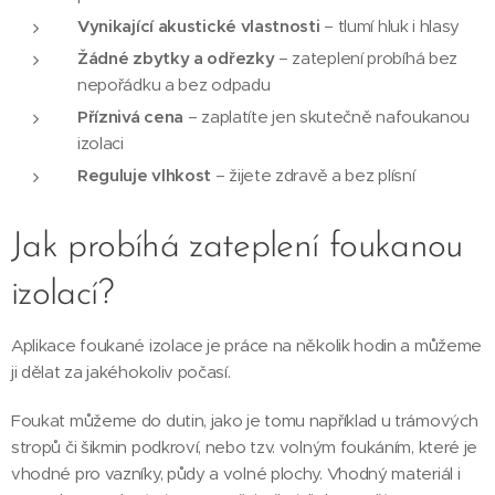
Vynikající akustické vlastnosti
– tlumí hluk i hlasy
Žádné zbytky a odřezky
– zateplení probíhá bez
nepořádku a bez odpadu
Příznivá cena
– zaplatíte jen skutečně nafoukanou
izolaci
Reguluje vlhkost
– žijete zdravě a bez plísní
Jak probíhá zateplení foukanou
izolací?
Aplikace foukané izolace je práce na několik hodin a můžeme
ji dělat za jakéhokoliv počasí.
Foukat můžeme do dutin, jako je tomu například u trámových
stropů či šikmin podkroví, nebo tzv. volným foukáním, které je
vhodné pro vazníky, půdy a volné plochy. Vhodný materiál i