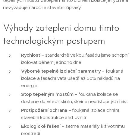
tepelných mostů. Zateplení tímto druhem izolace je rychlé a
nevyžaduje náročné stavební úpravy.
Výhody zateplení domu tímto
technologickým postupem
Rychlost
– standardně velkou fasádu jsme schopní
izolovat během jednoho dne
Výborné tepelně izolační parametry
– foukaná
izolace a fasádní vata ušetří až 50% nákladů na
energie
Stop tepelným mostům
– foukaná izolace se
dostane do všech skulin, škvír a nepřístupných míst
Protipožární ochrana
– foukaná izolace chrání
stavební konstrukce a lidi uvnitř
Ekologické řešení
– šetrné materiály k životnímu
prostředí