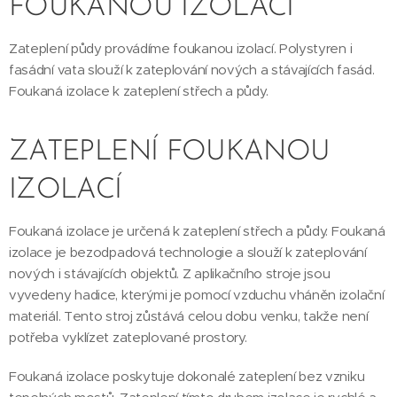
FOUKANOU IZOLACÍ
Zateplení půdy provádíme foukanou izolací. Polystyren i
fasádní vata slouží k zateplování nových a stávajících fasád.
Foukaná izolace k zateplení střech a půdy.
ZATEPLENÍ FOUKANOU
IZOLACÍ
Foukaná izolace je určená k zateplení střech a půdy. Foukaná
izolace je bezodpadová technologie a slouží k zateplování
nových i stávajících objektů. Z aplikačního stroje jsou
vyvedeny hadice, kterými je pomocí vzduchu vháněn izolační
materiál. Tento stroj zůstává celou dobu venku, takže není
potřeba vyklízet zateplované prostory.
Foukaná izolace poskytuje dokonalé zateplení bez vzniku