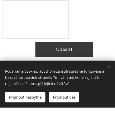
Odeslat
Používáme cookies, abychom zajistili správné fungování a
bezpečnost našich stránek. Tím vám můžeme zajistit tu
nejlepší zkušenost při jejich návštěvě.
© 2025 Zateplení fasády Praha |
Lokality
Přijmout nezbytné
Přijmout vše
Vytvořeno službou
Webnode
Cookies