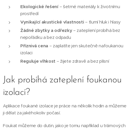
Ekologické řešení
– šetrné materiály k životnímu
prostředí
Vynikající akustické vlastnosti
– tlumí hluk i hlasy
Žádné zbytky a odřezky
– zateplení probíhá bez
nepořádku a bez odpadu
Příznivá cena
– zaplatíte jen skutečně nafoukanou
izolaci
Reguluje vlhkost
– žijete zdravě a bez plísní
Jak probíhá zateplení foukanou
izolací?
Aplikace foukané izolace je práce na několik hodin a můžeme
ji dělat za jakéhokoliv počasí.
Foukat můžeme do dutin, jako je tomu například u trámových