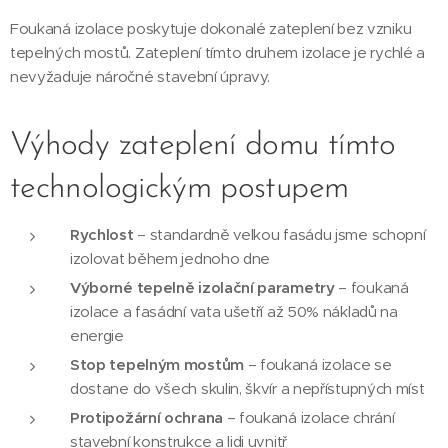
Foukaná izolace poskytuje dokonalé zateplení bez vzniku
tepelných mostů. Zateplení tímto druhem izolace je rychlé a
nevyžaduje náročné stavební úpravy.
Výhody zateplení domu tímto
technologickým postupem
Rychlost
– standardně velkou fasádu jsme schopní
izolovat během jednoho dne
Výborné tepelně izolační parametry
– foukaná
izolace a fasádní vata ušetří až 50% nákladů na
energie
Stop tepelným mostům
– foukaná izolace se
dostane do všech skulin, škvír a nepřístupných míst
Protipožární ochrana
– foukaná izolace chrání
stavební konstrukce a lidi uvnitř