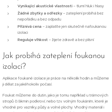
Vynikající akustické vlastnosti
– tlumí hluk i hlasy
Žádné zbytky a odřezky
– zateplení probíhá bez
nepořádku a bez odpadu
Příznivá cena
– zaplatíte jen skutečně nafoukanou
izolaci
Reguluje vlhkost
– žijete zdravě a bez plísní
Jak probíhá zateplení foukanou
izolací?
Aplikace foukané izolace je práce na několik hodin a můžeme
ji dělat za jakéhokoliv počasí.
Foukat můžeme do dutin, jako je tomu například u trámových
stropů či šikmin podkroví, nebo tzv. volným foukáním, které je
vhodné pro vazníky, půdy a volné plochy. Vhodný materiál i