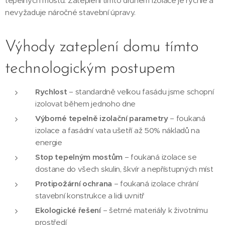
tepelných mostů. Zateplení tímto druhem izolace je rychlé a
nevyžaduje náročné stavební úpravy.
Výhody zateplení domu tímto
technologickým postupem
Rychlost
– standardně velkou fasádu jsme schopní
izolovat během jednoho dne
Výborné tepelně izolační parametry
– foukaná
izolace a fasádní vata ušetří až 50% nákladů na
energie
Stop tepelným mostům
– foukaná izolace se
dostane do všech skulin, škvír a nepřístupných míst
Protipožární ochrana
– foukaná izolace chrání
stavební konstrukce a lidi uvnitř
Ekologické řešení
– šetrné materiály k životnímu
prostředí