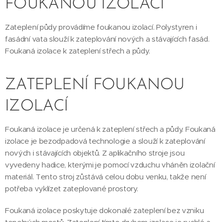
FOUKANOU IZOLACÍ
Zateplení půdy provádíme foukanou izolací. Polystyren i
fasádní vata slouží k zateplování nových a stávajících fasád.
Foukaná izolace k zateplení střech a půdy.
ZATEPLENÍ FOUKANOU
IZOLACÍ
Foukaná izolace je určená k zateplení střech a půdy. Foukaná
izolace je bezodpadová technologie a slouží k zateplování
nových i stávajících objektů. Z aplikačního stroje jsou
vyvedeny hadice, kterými je pomocí vzduchu vháněn izolační
materiál. Tento stroj zůstává celou dobu venku, takže není
potřeba vyklízet zateplované prostory.
Foukaná izolace poskytuje dokonalé zateplení bez vzniku