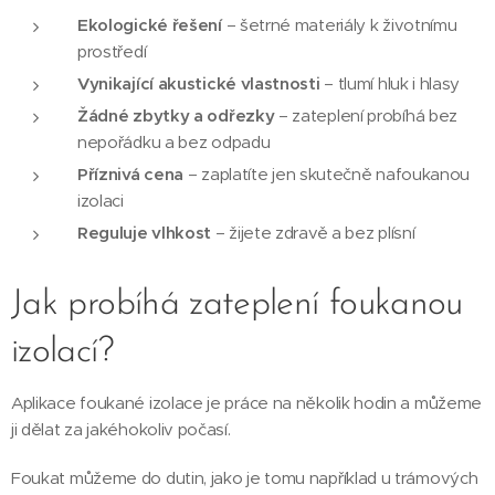
Ekologické řešení
– šetrné materiály k životnímu
prostředí
Vynikající akustické vlastnosti
– tlumí hluk i hlasy
Žádné zbytky a odřezky
– zateplení probíhá bez
nepořádku a bez odpadu
Příznivá cena
– zaplatíte jen skutečně nafoukanou
izolaci
Reguluje vlhkost
– žijete zdravě a bez plísní
Jak probíhá zateplení foukanou
izolací?
Aplikace foukané izolace je práce na několik hodin a můžeme
ji dělat za jakéhokoliv počasí.
Foukat můžeme do dutin, jako je tomu například u trámových