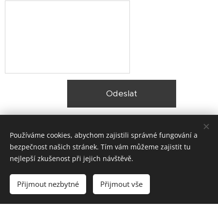
Odeslat
Používáme cookies, abychom zajistili správné fungování a
bezpečnost našich stránek. Tím vám můžeme zajistit tu
nejlepší zkušenost při jejich návštěvě.
© 2025 Zateplení fasády Praha |
Lokality
Přijmout nezbytné
Přijmout vše
Vytvořeno službou
Webnode
Cookies