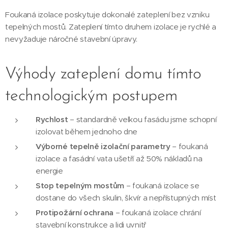
Foukaná izolace poskytuje dokonalé zateplení bez vzniku
tepelných mostů. Zateplení tímto druhem izolace je rychlé a
nevyžaduje náročné stavební úpravy.
Výhody zateplení domu tímto
technologickým postupem
Rychlost
– standardně velkou fasádu jsme schopní
izolovat během jednoho dne
Výborné tepelně izolační parametry
– foukaná
izolace a fasádní vata ušetří až 50% nákladů na
energie
Stop tepelným mostům
– foukaná izolace se
dostane do všech skulin, škvír a nepřístupných míst
Protipožární ochrana
– foukaná izolace chrání
stavební konstrukce a lidi uvnitř