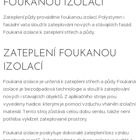
FOUKANOU IZOLACÍ
Zateplení půdy provádíme foukanou izolací. Polystyren i
fasádní vata slouží k zateplování nových a stávajících fasád.
Foukaná izolace k zateplení střech a půdy.
ZATEPLENÍ FOUKANOU
IZOLACÍ
Foukaná izolace je určená k zateplení střech a půdy. Foukaná
izolace je bezodpadová technologie a slouží k zateplování
nových i stávajících objektů. Z aplikačního stroje jsou
vyvedeny hadice, kterými je pomocí vzduchu vháněn izolační
materiál. Tento stroj zůstává celou dobu venku, takže není
potřeba vyklízet zateplované prostory.
Foukaná izolace poskytuje dokonalé zateplení bez vzniku