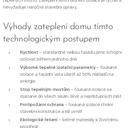
tepelných mostů. Zateplení tímto druhem izolace je rychlé a
nevyžaduje náročné stavební úpravy.
Výhody zateplení domu tímto
technologickým postupem
Rychlost
– standardně velkou fasádu jsme schopní
izolovat během jednoho dne
Výborné tepelně izolační parametry
– foukaná
izolace a fasádní vata ušetří až 50% nákladů na
energie
Stop tepelným mostům
– foukaná izolace se
dostane do všech skulin, škvír a nepřístupných míst
Protipožární ochrana
– foukaná izolace chrání
stavební konstrukce a lidi uvnitř
Ekologické řešení
– šetrné materiály k životnímu
prostředí