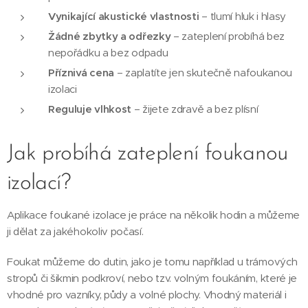
Vynikající akustické vlastnosti
– tlumí hluk i hlasy
Žádné zbytky a odřezky
– zateplení probíhá bez
nepořádku a bez odpadu
Příznivá cena
– zaplatíte jen skutečně nafoukanou
izolaci
Reguluje vlhkost
– žijete zdravě a bez plísní
Jak probíhá zateplení foukanou
izolací?
Aplikace foukané izolace je práce na několik hodin a můžeme
ji dělat za jakéhokoliv počasí.
Foukat můžeme do dutin, jako je tomu například u trámových
stropů či šikmin podkroví, nebo tzv. volným foukáním, které je
vhodné pro vazníky, půdy a volné plochy. Vhodný materiál i