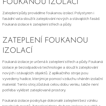
FOUKANOU IZOLACÍ
Zateplení půdy provádíme foukanou izolací. Polystyren i
fasádní vata slouží k zateplování nových a stávajících fasád.
Foukaná izolace k zateplení střech a půdy.
ZATEPLENÍ FOUKANOU
IZOLACÍ
Foukaná izolace je určená k zateplení střech a půdy. Foukaná
izolace je bezodpadová technologie a slouží k zateplování
nových i stávajících objektů. Z aplikačního stroje jsou
vyvedeny hadice, kterými je pomocí vzduchu vháněn izolační
materiál. Tento stroj zůstává celou dobu venku, takže není
potřeba vyklízet zateplované prostory.
Foukaná izolace poskytuje dokonalé zateplení bez vzniku