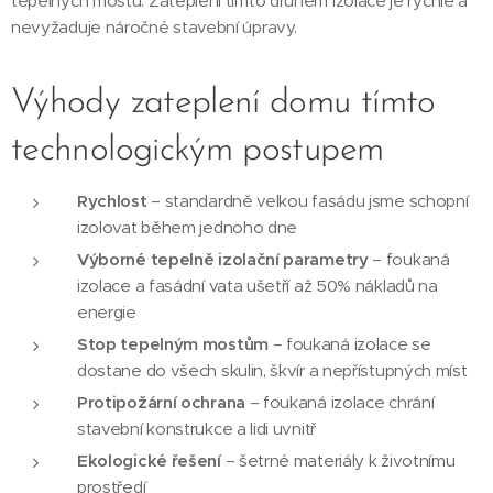
tepelných mostů. Zateplení tímto druhem izolace je rychlé a
nevyžaduje náročné stavební úpravy.
Výhody zateplení domu tímto
technologickým postupem
Rychlost
– standardně velkou fasádu jsme schopní
izolovat během jednoho dne
Výborné tepelně izolační parametry
– foukaná
izolace a fasádní vata ušetří až 50% nákladů na
energie
Stop tepelným mostům
– foukaná izolace se
dostane do všech skulin, škvír a nepřístupných míst
Protipožární ochrana
– foukaná izolace chrání
stavební konstrukce a lidi uvnitř
Ekologické řešení
– šetrné materiály k životnímu
prostředí