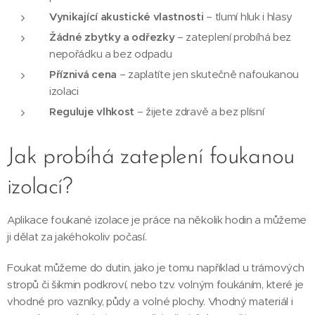
Vynikající akustické vlastnosti
– tlumí hluk i hlasy
Žádné zbytky a odřezky
– zateplení probíhá bez
nepořádku a bez odpadu
Příznivá cena
– zaplatíte jen skutečně nafoukanou
izolaci
Reguluje vlhkost
– žijete zdravě a bez plísní
Jak probíhá zateplení foukanou
izolací?
Aplikace foukané izolace je práce na několik hodin a můžeme
ji dělat za jakéhokoliv počasí.
Foukat můžeme do dutin, jako je tomu například u trámových
stropů či šikmin podkroví, nebo tzv. volným foukáním, které je
vhodné pro vazníky, půdy a volné plochy. Vhodný materiál i