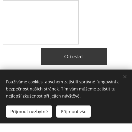
Odeslat
Používáme cookies, abychom zajistili správné fungování a
bezpečnost našich stránek. Tím vám můžeme zajistit tu
nejlepší zkušenost při jejich návštěvě.
© 2025 Zateplení fasády Praha |
Lokality
Přijmout nezbytné
Přijmout vše
Vytvořeno službou
Webnode
Cookies