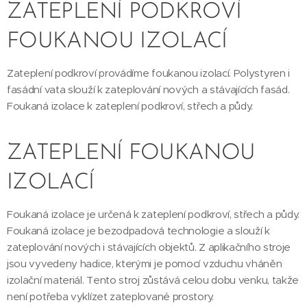
ZATEPLENÍ PODKROVÍ
FOUKANOU IZOLACÍ
Zateplení podkroví provádíme foukanou izolací. Polystyren i
fasádní vata slouží k zateplování nových a stávajících fasád.
Foukaná izolace k zateplení podkroví, střech a půdy.
ZATEPLENÍ FOUKANOU
IZOLACÍ
Foukaná izolace je určená k zateplení podkroví, střech a půdy.
Foukaná izolace je bezodpadová technologie a slouží k
zateplování nových i stávajících objektů. Z aplikačního stroje
jsou vyvedeny hadice, kterými je pomocí vzduchu vháněn
izolační materiál. Tento stroj zůstává celou dobu venku, takže
není potřeba vyklízet zateplované prostory.