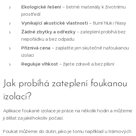
Ekologické řešení
– šetrné materiály k životnímu
prostředí
Vynikající akustické vlastnosti
– tlumí hluk i hlasy
Žádné zbytky a odřezky
– zateplení probíhá bez
nepořádku a bez odpadu
Příznivá cena
– zaplatíte jen skutečně nafoukanou
izolaci
Reguluje vlhkost
– žijete zdravě a bez plísní
Jak probíhá zateplení foukanou
izolací?
Aplikace foukané izolace je práce na několik hodin a můžeme
ji dělat za jakéhokoliv počasí.
Foukat můžeme do dutin, jako je tomu například u trámových