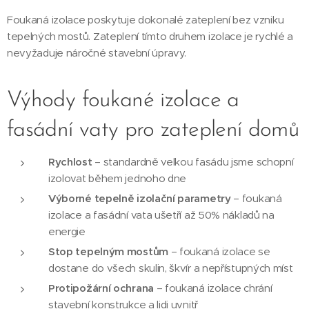
Foukaná izolace poskytuje dokonalé zateplení bez vzniku
tepelných mostů. Zateplení tímto druhem izolace je rychlé a
nevyžaduje náročné stavební úpravy.
Výhody foukané izolace a
fasádní vaty pro zateplení domů
Rychlost
– standardně velkou fasádu jsme schopní
izolovat během jednoho dne
Výborné tepelně izolační parametry
– foukaná
izolace a fasádní vata ušetří až 50% nákladů na
energie
Stop tepelným mostům
– foukaná izolace se
dostane do všech skulin, škvír a nepřístupných míst
Protipožární ochrana
– foukaná izolace chrání
stavební konstrukce a lidi uvnitř