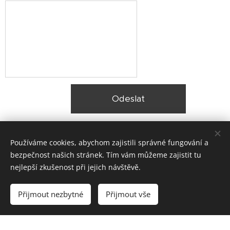
Odeslat
Používáme cookies, abychom zajistili správné fungování a
bezpečnost našich stránek. Tím vám můžeme zajistit tu
nejlepší zkušenost při jejich návštěvě.
© 2025 Zateplení fasády Praha |
Lokality
Přijmout nezbytné
Přijmout vše
Vytvořeno službou
Webnode
Cookies