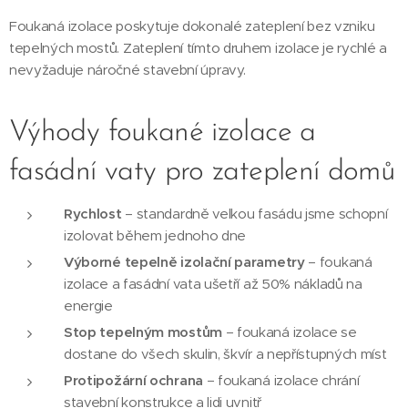
Foukaná izolace poskytuje dokonalé zateplení bez vzniku
tepelných mostů. Zateplení tímto druhem izolace je rychlé a
nevyžaduje náročné stavební úpravy.
Výhody foukané izolace a
fasádní vaty pro zateplení domů
Rychlost
– standardně velkou fasádu jsme schopní
izolovat během jednoho dne
Výborné tepelně izolační parametry
– foukaná
izolace a fasádní vata ušetří až 50% nákladů na
energie
Stop tepelným mostům
– foukaná izolace se
dostane do všech skulin, škvír a nepřístupných míst
Protipožární ochrana
– foukaná izolace chrání
stavební konstrukce a lidi uvnitř