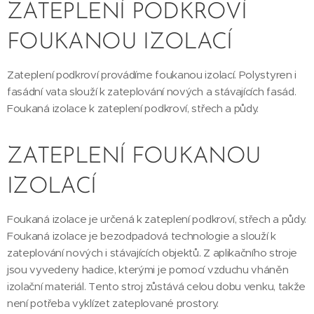
ZATEPLENÍ PODKROVÍ
FOUKANOU IZOLACÍ
Zateplení podkroví provádíme foukanou izolací. Polystyren i
fasádní vata slouží k zateplování nových a stávajících fasád.
Foukaná izolace k zateplení podkroví, střech a půdy.
ZATEPLENÍ FOUKANOU
IZOLACÍ
Foukaná izolace je určená k zateplení podkroví, střech a půdy.
Foukaná izolace je bezodpadová technologie a slouží k
zateplování nových i stávajících objektů. Z aplikačního stroje
jsou vyvedeny hadice, kterými je pomocí vzduchu vháněn
izolační materiál. Tento stroj zůstává celou dobu venku, takže
není potřeba vyklízet zateplované prostory.