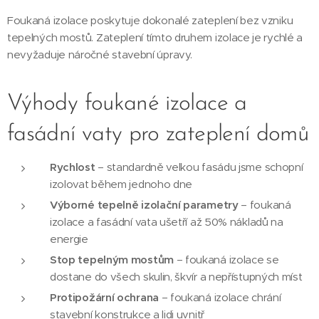
Foukaná izolace poskytuje dokonalé zateplení bez vzniku
tepelných mostů. Zateplení tímto druhem izolace je rychlé a
nevyžaduje náročné stavební úpravy.
Výhody foukané izolace a
fasádní vaty pro zateplení domů
Rychlost
– standardně velkou fasádu jsme schopní
izolovat během jednoho dne
Výborné tepelně izolační parametry
– foukaná
izolace a fasádní vata ušetří až 50% nákladů na
energie
Stop tepelným mostům
– foukaná izolace se
dostane do všech skulin, škvír a nepřístupných míst
Protipožární ochrana
– foukaná izolace chrání
stavební konstrukce a lidi uvnitř