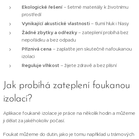
Ekologické řešení
– šetrné materiály k životnímu
prostředí
Vynikající akustické vlastnosti
– tlumí hluk i hlasy
Žádné zbytky a odřezky
– zateplení probíhá bez
nepořádku a bez odpadu
Příznivá cena
– zaplatíte jen skutečně nafoukanou
izolaci
Reguluje vlhkost
– žijete zdravě a bez plísní
Jak probíhá zateplení foukanou
izolací?
Aplikace foukané izolace je práce na několik hodin a můžeme
ji dělat za jakéhokoliv počasí.
Foukat můžeme do dutin, jako je tomu například u trámových