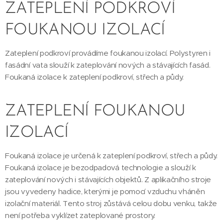
ZATEPLENÍ PODKROVÍ
FOUKANOU IZOLACÍ
Zateplení podkroví provádíme foukanou izolací. Polystyren i
fasádní vata slouží k zateplování nových a stávajících fasád.
Foukaná izolace k zateplení podkroví, střech a půdy.
ZATEPLENÍ FOUKANOU
IZOLACÍ
Foukaná izolace je určená k zateplení podkroví, střech a půdy.
Foukaná izolace je bezodpadová technologie a slouží k
zateplování nových i stávajících objektů. Z aplikačního stroje
jsou vyvedeny hadice, kterými je pomocí vzduchu vháněn
izolační materiál. Tento stroj zůstává celou dobu venku, takže
není potřeba vyklízet zateplované prostory.