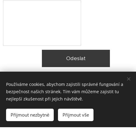
Odeslat
Používáme cookies, abychom zajistili správné fungování a
bezpečnost našich stránek. Tím vám můžeme zajistit tu
nejlepší zkušenost při jejich návštěvě.
© 2025 Zateplení fasády Praha |
Lokality
Přijmout nezbytné
Přijmout vše
Vytvořeno službou
Webnode
Cookies