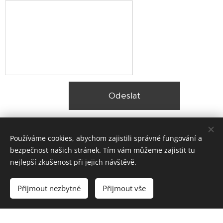
Odeslat
Používáme cookies, abychom zajistili správné fungování a
bezpečnost našich stránek. Tím vám můžeme zajistit tu
nejlepší zkušenost při jejich návštěvě.
© 2025 Zateplení fasády Praha |
Lokality
Přijmout nezbytné
Přijmout vše
Vytvořeno službou
Webnode
Cookies