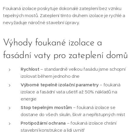
Foukaná izolace poskytuje dokonalé zateplení bez vzniku
tepelných mostů. Zateplení tímto druhem izolace je rychlé a
nevyžaduje náročné stavební úpravy.
Výhody foukané izolace a
fasádní vaty pro zateplení domů
Rychlost
– standardně velkou fasádu jsme schopní
izolovat během jednoho dne
Výborné tepelně izolační parametry
– foukaná
izolace a fasádní vata ušetří až 50% nákladů na
energie
Stop tepelným mostům
– foukaná izolace se
dostane do všech skulin, škvír a nepřístupných míst
Protipožární ochrana
– foukaná izolace chrání
stavební konstrukce a lidi uvnitř