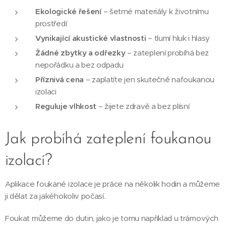
Ekologické řešení
– šetrné materiály k životnímu
prostředí
Vynikající akustické vlastnosti
– tlumí hluk i hlasy
Žádné zbytky a odřezky
– zateplení probíhá bez
nepořádku a bez odpadu
Příznivá cena
– zaplatíte jen skutečně nafoukanou
izolaci
Reguluje vlhkost
– žijete zdravě a bez plísní
Jak probíhá zateplení foukanou
izolací?
Aplikace foukané izolace je práce na několik hodin a můžeme
ji dělat za jakéhokoliv počasí.
Foukat můžeme do dutin, jako je tomu například u trámových