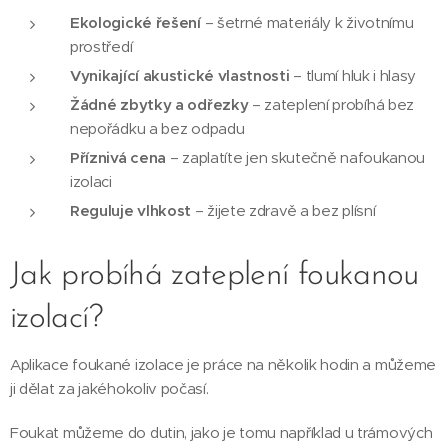
Ekologické řešení
– šetrné materiály k životnímu
prostředí
Vynikající akustické vlastnosti
– tlumí hluk i hlasy
Žádné zbytky a odřezky
– zateplení probíhá bez
nepořádku a bez odpadu
Příznivá cena
– zaplatíte jen skutečně nafoukanou
izolaci
Reguluje vlhkost
– žijete zdravě a bez plísní
Jak probíhá zateplení foukanou
izolací?
Aplikace foukané izolace je práce na několik hodin a můžeme
ji dělat za jakéhokoliv počasí.
Foukat můžeme do dutin, jako je tomu například u trámových