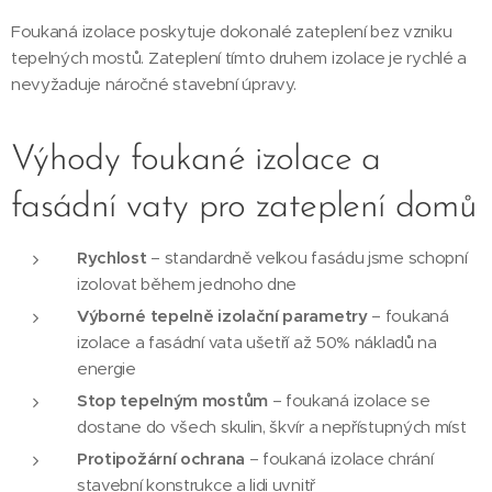
Foukaná izolace poskytuje dokonalé zateplení bez vzniku
tepelných mostů. Zateplení tímto druhem izolace je rychlé a
nevyžaduje náročné stavební úpravy.
Výhody foukané izolace a
fasádní vaty pro zateplení domů
Rychlost
– standardně velkou fasádu jsme schopní
izolovat během jednoho dne
Výborné tepelně izolační parametry
– foukaná
izolace a fasádní vata ušetří až 50% nákladů na
energie
Stop tepelným mostům
– foukaná izolace se
dostane do všech skulin, škvír a nepřístupných míst
Protipožární ochrana
– foukaná izolace chrání
stavební konstrukce a lidi uvnitř