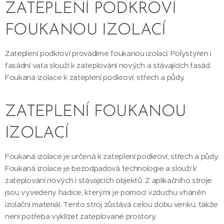
ZATEPLENÍ PODKROVÍ
FOUKANOU IZOLACÍ
Zateplení podkroví provádíme foukanou izolací. Polystyren i
fasádní vata slouží k zateplování nových a stávajících fasád.
Foukaná izolace k zateplení podkroví, střech a půdy.
ZATEPLENÍ FOUKANOU
IZOLACÍ
Foukaná izolace je určená k zateplení podkroví, střech a půdy.
Foukaná izolace je bezodpadová technologie a slouží k
zateplování nových i stávajících objektů. Z aplikačního stroje
jsou vyvedeny hadice, kterými je pomocí vzduchu vháněn
izolační materiál. Tento stroj zůstává celou dobu venku, takže
není potřeba vyklízet zateplované prostory.