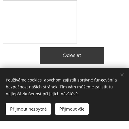
Odeslat
Používáme cookies, abychom zajistili správné fungování a
bezpečnost našich stránek. Tím vám můžeme zajistit tu
nejlepší zkušenost při jejich návštěvě.
© 2025 Zateplení fasády Praha |
Lokality
Přijmout nezbytné
Přijmout vše
Vytvořeno službou
Webnode
Cookies