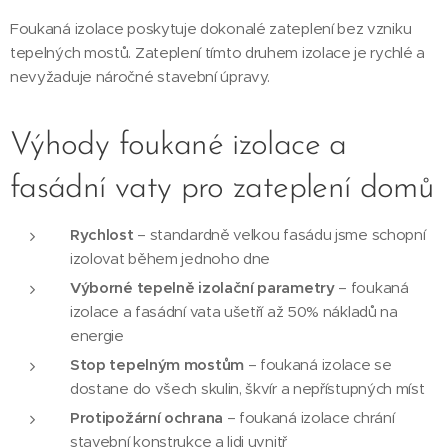
Foukaná izolace poskytuje dokonalé zateplení bez vzniku
tepelných mostů. Zateplení tímto druhem izolace je rychlé a
nevyžaduje náročné stavební úpravy.
Výhody foukané izolace a
fasádní vaty pro zateplení domů
Rychlost
– standardně velkou fasádu jsme schopní
izolovat během jednoho dne
Výborné tepelně izolační parametry
– foukaná
izolace a fasádní vata ušetří až 50% nákladů na
energie
Stop tepelným mostům
– foukaná izolace se
dostane do všech skulin, škvír a nepřístupných míst
Protipožární ochrana
– foukaná izolace chrání
stavební konstrukce a lidi uvnitř