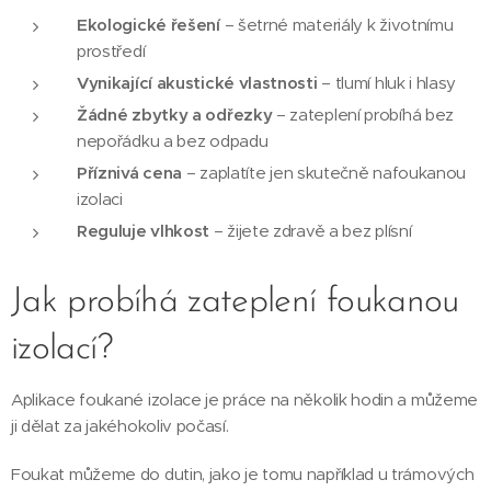
Ekologické řešení
– šetrné materiály k životnímu
prostředí
Vynikající akustické vlastnosti
– tlumí hluk i hlasy
Žádné zbytky a odřezky
– zateplení probíhá bez
nepořádku a bez odpadu
Příznivá cena
– zaplatíte jen skutečně nafoukanou
izolaci
Reguluje vlhkost
– žijete zdravě a bez plísní
Jak probíhá zateplení foukanou
izolací?
Aplikace foukané izolace je práce na několik hodin a můžeme
ji dělat za jakéhokoliv počasí.
Foukat můžeme do dutin, jako je tomu například u trámových