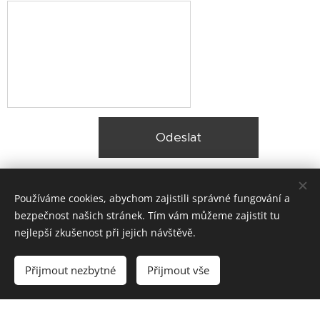
Odeslat
Používáme cookies, abychom zajistili správné fungování a
bezpečnost našich stránek. Tím vám můžeme zajistit tu
nejlepší zkušenost při jejich návštěvě.
© 2025 Zateplení fasády Praha |
Lokality
Přijmout nezbytné
Přijmout vše
Vytvořeno službou
Webnode
Cookies