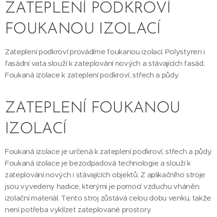
ZATEPLENÍ PODKROVÍ
FOUKANOU IZOLACÍ
Zateplení podkroví provádíme foukanou izolací. Polystyren i
fasádní vata slouží k zateplování nových a stávajících fasád.
Foukaná izolace k zateplení podkroví, střech a půdy.
ZATEPLENÍ FOUKANOU
IZOLACÍ
Foukaná izolace je určená k zateplení podkroví, střech a půdy.
Foukaná izolace je bezodpadová technologie a slouží k
zateplování nových i stávajících objektů. Z aplikačního stroje
jsou vyvedeny hadice, kterými je pomocí vzduchu vháněn
izolační materiál. Tento stroj zůstává celou dobu venku, takže
není potřeba vyklízet zateplované prostory.