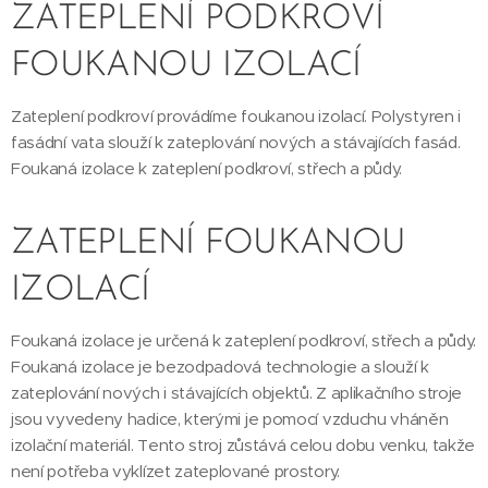
ZATEPLENÍ PODKROVÍ
FOUKANOU IZOLACÍ
Zateplení podkroví provádíme foukanou izolací. Polystyren i
fasádní vata slouží k zateplování nových a stávajících fasád.
Foukaná izolace k zateplení podkroví, střech a půdy.
ZATEPLENÍ FOUKANOU
IZOLACÍ
Foukaná izolace je určená k zateplení podkroví, střech a půdy.
Foukaná izolace je bezodpadová technologie a slouží k
zateplování nových i stávajících objektů. Z aplikačního stroje
jsou vyvedeny hadice, kterými je pomocí vzduchu vháněn
izolační materiál. Tento stroj zůstává celou dobu venku, takže
není potřeba vyklízet zateplované prostory.