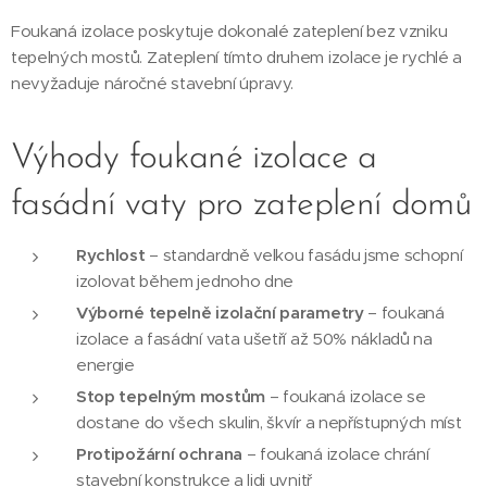
Foukaná izolace poskytuje dokonalé zateplení bez vzniku
tepelných mostů. Zateplení tímto druhem izolace je rychlé a
nevyžaduje náročné stavební úpravy.
Výhody foukané izolace a
fasádní vaty pro zateplení domů
Rychlost
– standardně velkou fasádu jsme schopní
izolovat během jednoho dne
Výborné tepelně izolační parametry
– foukaná
izolace a fasádní vata ušetří až 50% nákladů na
energie
Stop tepelným mostům
– foukaná izolace se
dostane do všech skulin, škvír a nepřístupných míst
Protipožární ochrana
– foukaná izolace chrání
stavební konstrukce a lidi uvnitř