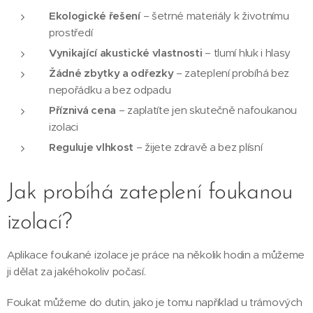
Ekologické řešení
– šetrné materiály k životnímu
prostředí
Vynikající akustické vlastnosti
– tlumí hluk i hlasy
Žádné zbytky a odřezky
– zateplení probíhá bez
nepořádku a bez odpadu
Příznivá cena
– zaplatíte jen skutečně nafoukanou
izolaci
Reguluje vlhkost
– žijete zdravě a bez plísní
Jak probíhá zateplení foukanou
izolací?
Aplikace foukané izolace je práce na několik hodin a můžeme
ji dělat za jakéhokoliv počasí.
Foukat můžeme do dutin, jako je tomu například u trámových