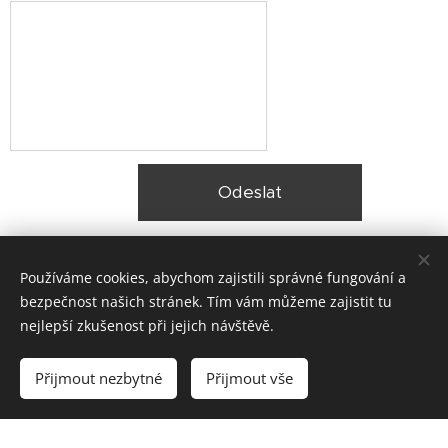
Odeslat
Používáme cookies, abychom zajistili správné fungování a
bezpečnost našich stránek. Tím vám můžeme zajistit tu
nejlepší zkušenost při jejich návštěvě.
© 2025 Zateplení fasády Praha |
Lokality
Přijmout nezbytné
Přijmout vše
Vytvořeno službou
Webnode
Cookies