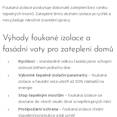
Foukaná izolace poskytuje dokonalé zateplení bez vzniku
tepelných mostů. Zateplení tímto druhem izolace je rychlé a
nevyžaduje náročné stavební úpravy.
Výhody foukané izolace a
fasádní vaty pro zateplení domů
Rychlost
– standardně velkou fasádu jsme schopní
izolovat během jednoho dne
Výborné tepelně izolační parametry
– foukaná
izolace a fasádní vata ušetří až 50% nákladů na
energie
Stop tepelným mostům
– foukaná izolace se
dostane do všech skulin, škvír a nepřístupných míst
Protipožární ochrana
– foukaná izolace chrání
stavební konstrukce a lidi uvnitř