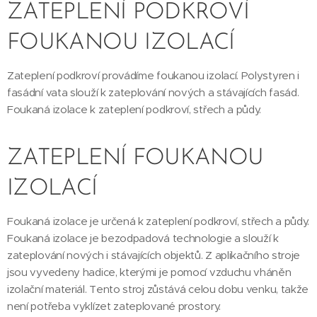
ZATEPLENÍ PODKROVÍ
FOUKANOU IZOLACÍ
Zateplení podkroví provádíme foukanou izolací. Polystyren i
fasádní vata slouží k zateplování nových a stávajících fasád.
Foukaná izolace k zateplení podkroví, střech a půdy.
ZATEPLENÍ FOUKANOU
IZOLACÍ
Foukaná izolace je určená k zateplení podkroví, střech a půdy.
Foukaná izolace je bezodpadová technologie a slouží k
zateplování nových i stávajících objektů. Z aplikačního stroje
jsou vyvedeny hadice, kterými je pomocí vzduchu vháněn
izolační materiál. Tento stroj zůstává celou dobu venku, takže
není potřeba vyklízet zateplované prostory.