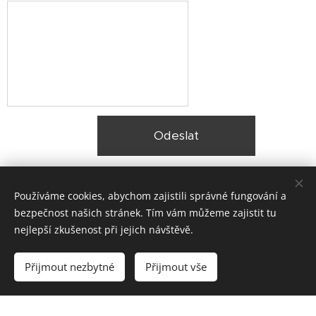
Odeslat
Používáme cookies, abychom zajistili správné fungování a
bezpečnost našich stránek. Tím vám můžeme zajistit tu
nejlepší zkušenost při jejich návštěvě.
© 2025 Zateplení fasády Praha |
Lokality
Přijmout nezbytné
Přijmout vše
Vytvořeno službou
Webnode
Cookies