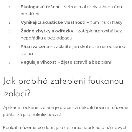
Ekologické řešení
– šetrné materiály k životnímu
prostředí
Vynikající akustické vlastnosti
– tlumí hluk i hlasy
Žádné zbytky a odřezky
– zateplení probíhá bez
nepořádku a bez odpadu
Příznivá cena
– zaplatíte jen skutečně nafoukanou
izolaci
Reguluje vlhkost
– žijete zdravě a bez plísní
Jak probíhá zateplení foukanou
izolací?
Aplikace foukané izolace je práce na několik hodin a můžeme
ji dělat za jakéhokoliv počasí.
Foukat můžeme do dutin, jako je tomu například u trámových