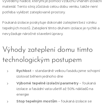
vyvedeny hadice, kterými je pomocí vzduchu vháněn izolační
materiál. Tento stroj zůstává celou dobu venku, takže není
potřeba vyklízet zateplované prostory.
Foukaná izolace poskytuje dokonalé zateplení bez vzniku
tepelných mostů. Zateplení tímto druhem izolace je rychlé a
nevyžaduje náročné stavební úpravy.
Výhody zateplení domu tímto
technologickým postupem
Rychlost
– standardně velkou fasádu jsme schopní
izolovat během jednoho dne
Výborné tepelně izolační parametry
– foukaná
izolace a fasádní vata ušetří až 50% nákladů na
energie
Stop tepelným mostům
– foukaná izolace se