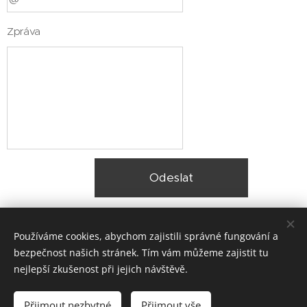
Zpráva
Odeslat
Používáme cookies, abychom zajistili správné fungování a
bezpečnost našich stránek. Tím vám můžeme zajistit tu
nejlepší zkušenost při jejich návštěvě.
© 2025 Zateplení fasády Praha |
Lokality
Přijmout nezbytné
Přijmout vše