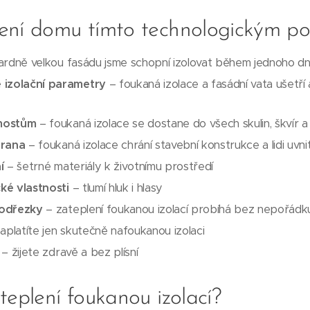
ení domu tímto technologickým p
rdně velkou fasádu jsme schopní izolovat během jednoho d
 izolační parametry
– foukaná izolace a fasádní vata ušetří
mostům
– foukaná izolace se dostane do všech skulin, škvír 
hrana
– foukaná izolace chrání stavební konstrukce a lidi uvni
í
– šetrné materiály k životnímu prostředí
cké vlastnosti
– tlumí hluk i hlasy
 odřezky
– zateplení foukanou izolací probíhá bez nepořád
aplatíte jen skutečně nafoukanou izolaci
– žijete zdravě a bez plísní
teplení foukanou izolací?