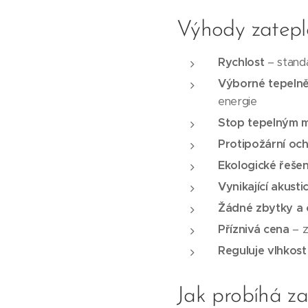
Výhody zatepl
Rychlost
– standa
Výborné tepelně
energie
Stop tepelným 
Protipožární oc
Ekologické řešen
Vynikající akusti
Žádné zbytky a
Příznivá cena
– z
Reguluje vlhkost
Jak probíhá za