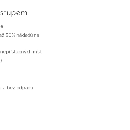
ostupem
ne
 až 50% nákladů na
a nepřístupných míst
tř
ku a bez odpadu