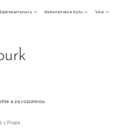
Sádrokartonovy
Rekonstrukce bytu
Více
burk
ychle a za rozumnou
é v Praze.