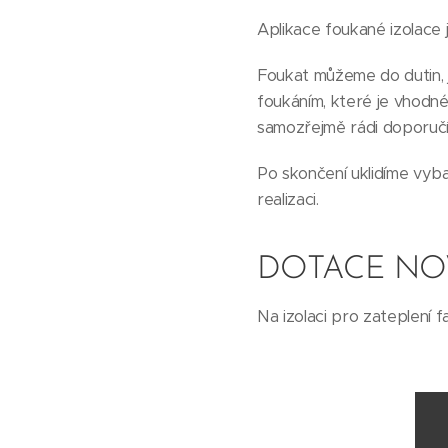
Aplikace foukané izolace j
Foukat můžeme do dutin, j
foukáním, které je vhodné
samozřejmě rádi doporuč
Po skončení uklidíme vyba
realizaci.
DOTACE NO
Na izolaci pro zateplení f