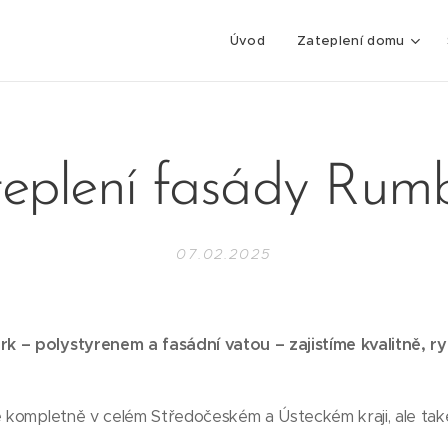
Úvod
Zateplení domu
eplení fasády Rum
07.02.2025
k – polystyrenem a fasádní vatou – zajistíme kvalitně, r
e kompletně v celém Středočeském a Ústeckém kraji, ale tak