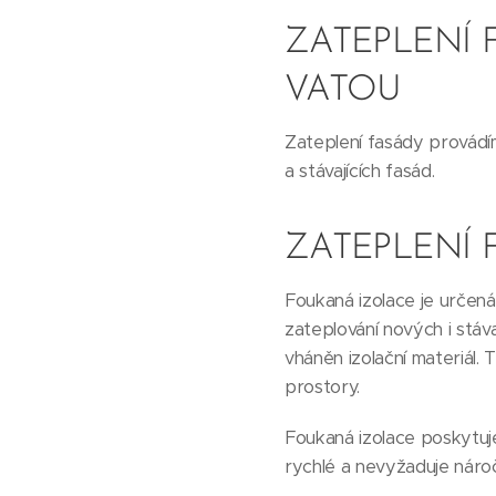
ZATEPLENÍ 
VATOU
Zateplení fasády provádím
a stávajících fasád.
ZATEPLENÍ
Foukaná izolace je určená
zateplování nových i stáv
vháněn izolační materiál.
prostory.
Foukaná izolace poskytuje
rychlé a nevyžaduje náro