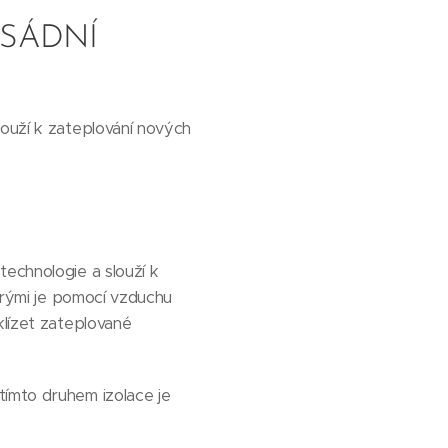
ASÁDNÍ
louží k zateplování nových
technologie a slouží k
terými je pomocí vzduchu
klízet zateplované
tímto druhem izolace je