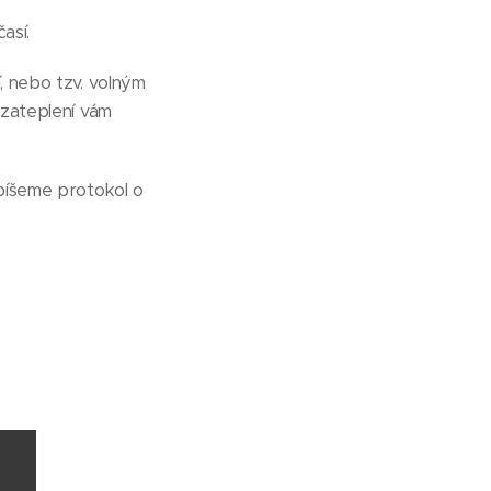
así.
, nebo tzv. volným
 zateplení vám
epíšeme protokol o