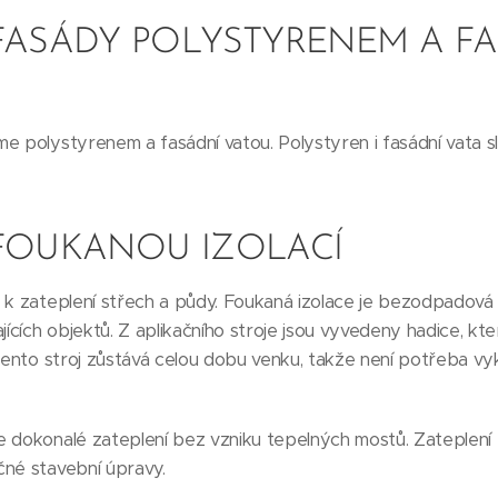
FASÁDY POLYSTYRENEM A F
e polystyrenem a fasádní vatou. Polystyren i fasádní vata s
 FOUKANOU IZOLACÍ
 k zateplení střech a půdy. Foukaná izolace je bezodpadová 
ajících objektů. Z aplikačního stroje jsou vyvedeny hadice, k
 Tento stroj zůstává celou dobu venku, takže není potřeba vy
 dokonalé zateplení bez vzniku tepelných mostů. Zateplení 
čné stavební úpravy.