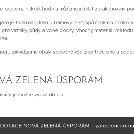
e práce na několik hodin a můžeme ji dělat za jakéhokoliv poč
ako je tomu například u trámových stropů či šikmin podkroví
 pro vazníky, půdy a volné plochy. Vhodný materiál i metodu
íme.
vení, zlikvidujeme obaly, společně vše zkontrolujeme a pod
VÁ ZELENÁ ÚSPORÁM
asády je možné využít dotaci.
DOTACE NOVÁ ZELENÁ ÚSPORÁM – zateplení domu