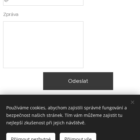
Zpráva
Odeslat
Používáme cookies, abychom zajistili správné fungování a
bezpečnost našich stránek. Tím vám můžeme zajistit tu
nejlepší zkušenost při jejich návštěvě.
© 2025 Zateplení fasády Praha |
Lokality
Přijmout nezbytné
Přijmout vše