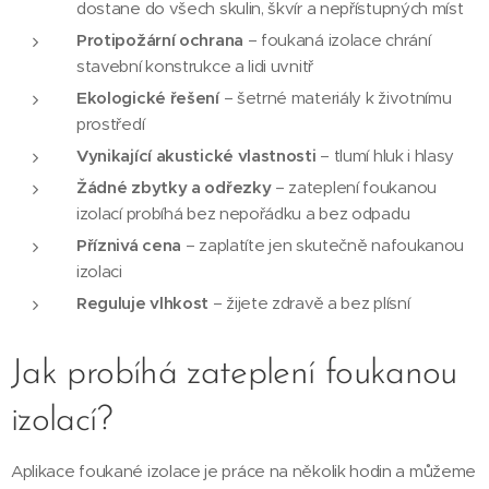
dostane do všech skulin, škvír a nepřístupných míst
Protipožární ochrana
– foukaná izolace chrání
stavební konstrukce a lidi uvnitř
Ekologické řešení
– šetrné materiály k životnímu
prostředí
Vynikající akustické vlastnosti
– tlumí hluk i hlasy
Žádné zbytky a odřezky
– zateplení foukanou
izolací probíhá bez nepořádku a bez odpadu
Příznivá cena
– zaplatíte jen skutečně nafoukanou
izolaci
Reguluje vlhkost
– žijete zdravě a bez plísní
Jak probíhá zateplení foukanou
izolací?
Aplikace foukané izolace je práce na několik hodin a můžeme