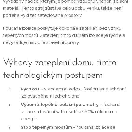
vyvedeny hadice, kterými je pomocí vzduchu vháněn izolační
materiál. Tento stroj zůstává celou dobu venku, takže není
potřeba vyklízet zateplované prostory.
Foukaná izolace poskytuje dokonalé zateplení bez vzniku
tepelných mostů. Zateplení tímto druhem izolace je rychlé a
nevyžaduje náročné stavební úpravy.
Výhody zateplení domu tímto
technologickým postupem
Rychlost
– standardně velkou fasádu jsme schopní
izolovat během jednoho dne
Výborné tepelně izolační parametry
– foukaná
izolace a fasádní vata ušetří až 50% nákladů na
energie
Stop tepelným mostům
– foukaná izolace se