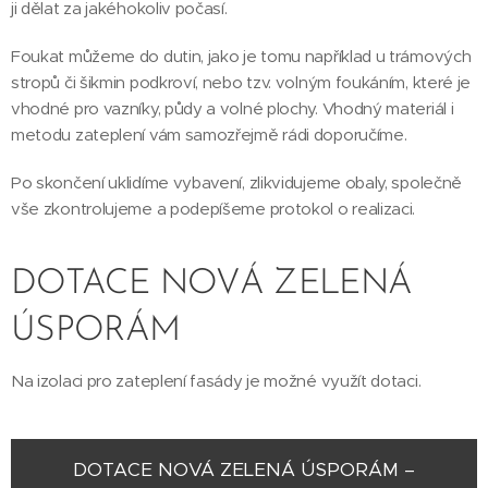
ji dělat za jakéhokoliv počasí.
Foukat můžeme do dutin, jako je tomu například u trámových
stropů či šikmin podkroví, nebo tzv. volným foukáním, které je
vhodné pro vazníky, půdy a volné plochy. Vhodný materiál i
metodu zateplení vám samozřejmě rádi doporučíme.
Po skončení uklidíme vybavení, zlikvidujeme obaly, společně
vše zkontrolujeme a podepíšeme protokol o realizaci.
DOTACE NOVÁ ZELENÁ
ÚSPORÁM
Na izolaci pro zateplení fasády je možné využít dotaci.
DOTACE NOVÁ ZELENÁ ÚSPORÁM –