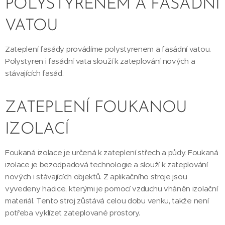
POLYSTYRENEM A FASÁDNÍ
VATOU
Zateplení fasády provádíme polystyrenem a fasádní vatou.
Polystyren i fasádní vata slouží k zateplování nových a
stávajících fasád.
ZATEPLENÍ FOUKANOU
IZOLACÍ
Foukaná izolace je určená k zateplení střech a půdy. Foukaná
izolace je bezodpadová technologie a slouží k zateplování
nových i stávajících objektů. Z aplikačního stroje jsou
vyvedeny hadice, kterými je pomocí vzduchu vháněn izolační
materiál. Tento stroj zůstává celou dobu venku, takže není
potřeba vyklízet zateplované prostory.