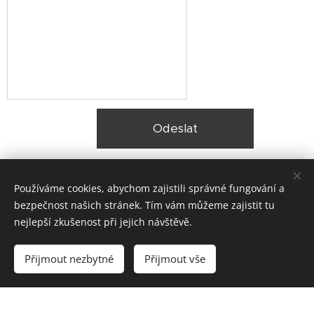
Odeslat
Používáme cookies, abychom zajistili správné fungování a
bezpečnost našich stránek. Tím vám můžeme zajistit tu
nejlepší zkušenost při jejich návštěvě.
© 2025 Zateplení fasády Praha |
Lokality
Přijmout nezbytné
Přijmout vše
Vytvořeno službou
Webnode
Cookies
Vytvořte si webové stránky zdarma!