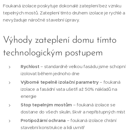
Foukaná izolace poskytuje dokonalé zateplení bez vzniku
tepelných mostů. Zateplení tímto druhem izolace je rychlé a
nevyžaduje náročné stavební úpravy.
Výhody zateplení domu tímto
technologickým postupem
Rychlost
– standardně velkou fasádu jsme schopní
izolovat během jednoho dne
Výborné tepelně izolační parametry
– foukaná
izolace a fasádní vata ušetří až 50% nákladů na
energie
Stop tepelným mostům
– foukaná izolace se
dostane do všech skulin, škvír a nepřístupných míst
Protipožární ochrana
– foukaná izolace chrání
stavební konstrukce a lidi uvnitř