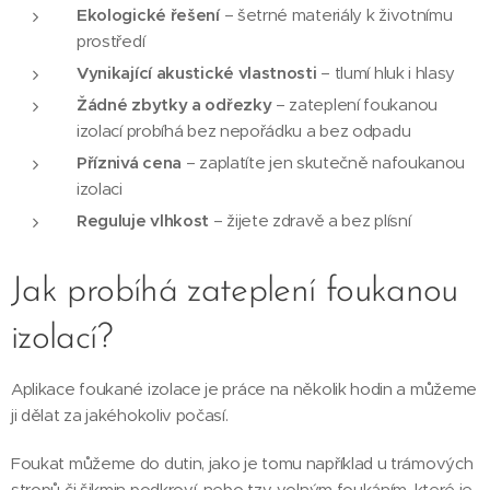
Ekologické řešení
– šetrné materiály k životnímu
prostředí
Vynikající akustické vlastnosti
– tlumí hluk i hlasy
Žádné zbytky a odřezky
– zateplení foukanou
izolací probíhá bez nepořádku a bez odpadu
Příznivá cena
– zaplatíte jen skutečně nafoukanou
izolaci
Reguluje vlhkost
– žijete zdravě a bez plísní
Jak probíhá zateplení foukanou
izolací?
Aplikace foukané izolace je práce na několik hodin a můžeme
ji dělat za jakéhokoliv počasí.
Foukat můžeme do dutin, jako je tomu například u trámových
stropů či šikmin podkroví, nebo tzv. volným foukáním, které je