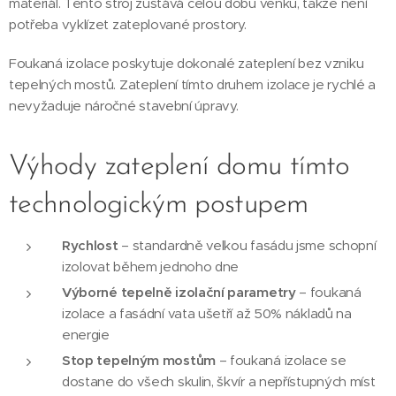
materiál. Tento stroj zůstává celou dobu venku, takže není
potřeba vyklízet zateplované prostory.
Foukaná izolace poskytuje dokonalé zateplení bez vzniku
tepelných mostů. Zateplení tímto druhem izolace je rychlé a
nevyžaduje náročné stavební úpravy.
Výhody zateplení domu tímto
technologickým postupem
Rychlost
– standardně velkou fasádu jsme schopní
izolovat během jednoho dne
Výborné tepelně izolační parametry
– foukaná
izolace a fasádní vata ušetří až 50% nákladů na
energie
Stop tepelným mostům
– foukaná izolace se
dostane do všech skulin, škvír a nepřístupných míst