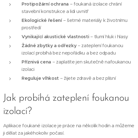
Protipožární ochrana
– foukaná izolace chrání
stavební konstrukce a lidi uvnitř
Ekologické řešení
– šetrné materiály k životnímu
prostředí
Vynikající akustické vlastnosti
– tlumí hluk i hlasy
Žádné zbytky a odřezky
– zateplení foukanou
izolací probíhá bez nepořádku a bez odpadu
Příznivá cena
– zaplatíte jen skutečně nafoukanou
izolaci
Reguluje vlhkost
– žijete zdravě a bez plísní
Jak probíhá zateplení foukanou
izolací?
Aplikace foukané izolace je práce na několik hodin a můžeme
ji dělat za jakéhokoliv počasí.