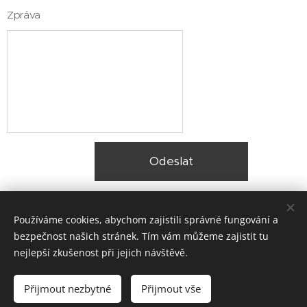
Zpráva
Odeslat
Používáme cookies, abychom zajistili správné fungování a
bezpečnost našich stránek. Tím vám můžeme zajistit tu
nejlepší zkušenost při jejich návštěvě.
© 2025 Zateplení fasády Praha |
Lokality
Přijmout nezbytné
Přijmout vše
Vytvořeno službou
Webnode
Cookies