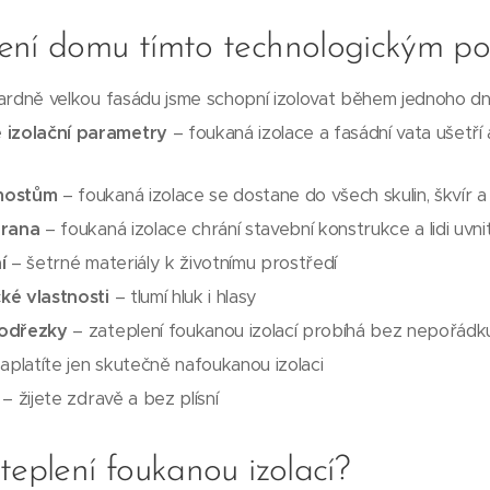
ení domu tímto technologickým p
rdně velkou fasádu jsme schopní izolovat během jednoho d
 izolační parametry
– foukaná izolace a fasádní vata ušetří
mostům
– foukaná izolace se dostane do všech skulin, škvír 
hrana
– foukaná izolace chrání stavební konstrukce a lidi uvni
í
– šetrné materiály k životnímu prostředí
cké vlastnosti
– tlumí hluk i hlasy
 odřezky
– zateplení foukanou izolací probíhá bez nepořád
aplatíte jen skutečně nafoukanou izolaci
– žijete zdravě a bez plísní
teplení foukanou izolací?