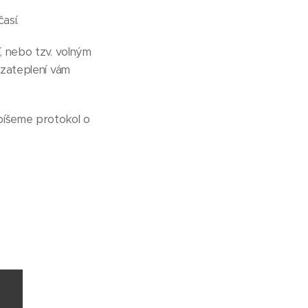
así.
, nebo tzv. volným
 zateplení vám
epíšeme protokol o