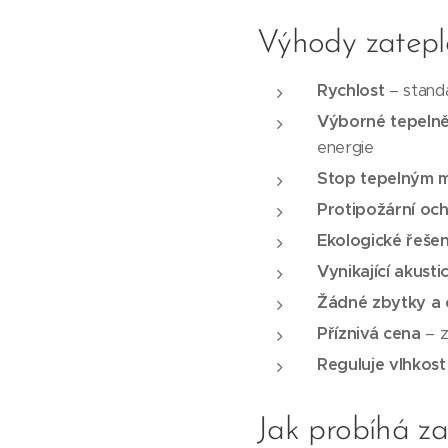
Výhody zatepl
Rychlost
– standa
Výborné tepelně
energie
Stop tepelným 
Protipožární oc
Ekologické řešen
Vynikající akusti
Žádné zbytky a
Příznivá cena
– z
Reguluje vlhkost
Jak probíhá za