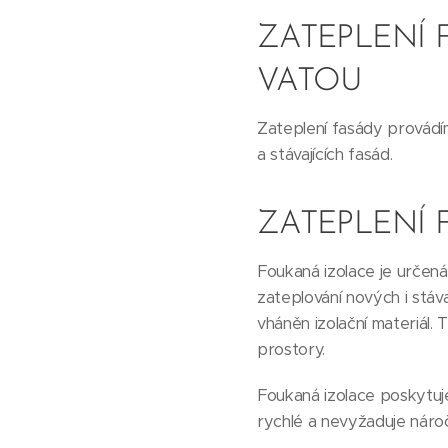
ZATEPLENÍ 
VATOU
Zateplení fasády provádím
a stávajících fasád.
ZATEPLENÍ
Foukaná izolace je určená
zateplování nových i stáv
vháněn izolační materiál.
prostory.
Foukaná izolace poskytuje
rychlé a nevyžaduje náro