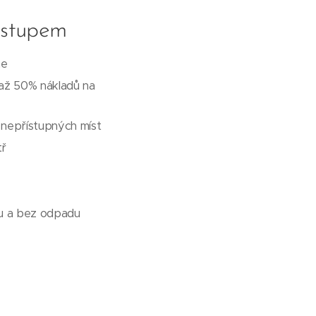
ostupem
ne
 až 50% nákladů na
a nepřístupných míst
tř
ku a bez odpadu