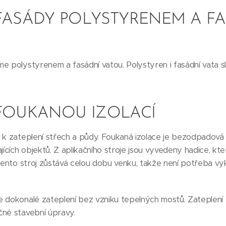
FASÁDY POLYSTYRENEM A F
e polystyrenem a fasádní vatou. Polystyren i fasádní vata s
 FOUKANOU IZOLACÍ
 k zateplení střech a půdy. Foukaná izolace je bezodpadová 
ajících objektů. Z aplikačního stroje jsou vyvedeny hadice, k
 Tento stroj zůstává celou dobu venku, takže není potřeba vy
 dokonalé zateplení bez vzniku tepelných mostů. Zateplení 
čné stavební úpravy.