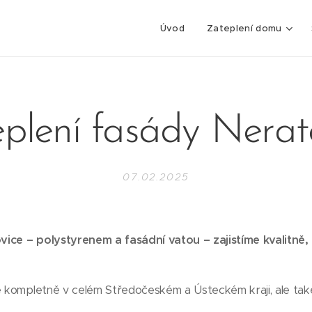
Úvod
Zateplení domu
plení fasády Nerat
07.02.2025
vice – polystyrenem a fasádní vatou – zajistíme kvalitně
e kompletně v celém Středočeském a Ústeckém kraji, ale tak