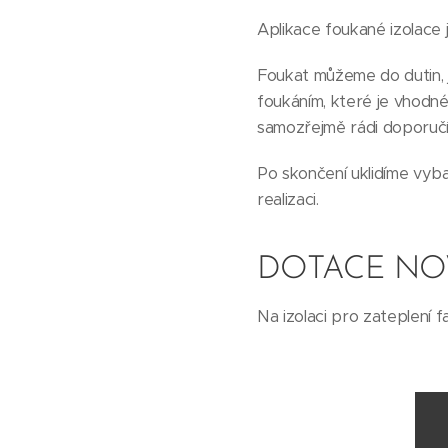
Aplikace foukané izolace j
Foukat můžeme do dutin, j
foukáním, které je vhodné
samozřejmě rádi doporuč
Po skončení uklidíme vyba
realizaci.
DOTACE NO
Na izolaci pro zateplení f