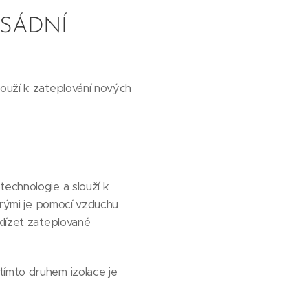
ASÁDNÍ
louží k zateplování nových
technologie a slouží k
terými je pomocí vzduchu
klízet zateplované
tímto druhem izolace je