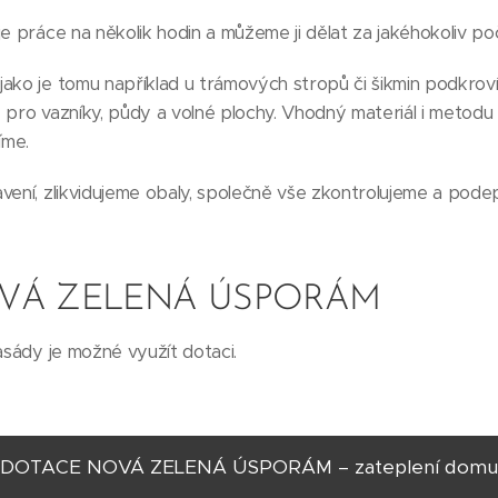
e práce na několik hodin a můžeme ji dělat za jakéhokoliv poč
ako je tomu například u trámových stropů či šikmin podkroví
 pro vazníky, půdy a volné plochy. Vhodný materiál i metodu
íme.
vení, zlikvidujeme obaly, společně vše zkontrolujeme a pod
VÁ ZELENÁ ÚSPORÁM
asády je možné využít dotaci.
DOTACE NOVÁ ZELENÁ ÚSPORÁM – zateplení domu