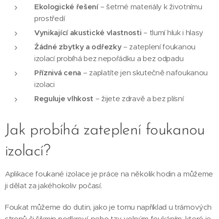
Ekologické řešení
– šetrné materiály k životnímu
prostředí
Vynikající akustické vlastnosti
– tlumí hluk i hlasy
Žádné zbytky a odřezky
– zateplení foukanou
izolací probíhá bez nepořádku a bez odpadu
Příznivá cena
– zaplatíte jen skutečně nafoukanou
izolaci
Reguluje vlhkost
– žijete zdravě a bez plísní
Jak probíhá zateplení foukanou
izolací?
Aplikace foukané izolace je práce na několik hodin a můžeme
ji dělat za jakéhokoliv počasí.
Foukat můžeme do dutin, jako je tomu například u trámových
stropů či šikmin podkroví, nebo tzv. volným foukáním, které je