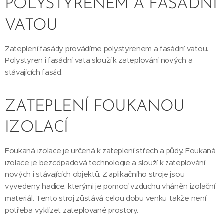
POLYSTYRENEM A FASÁDNÍ
VATOU
Zateplení fasády provádíme polystyrenem a fasádní vatou.
Polystyren i fasádní vata slouží k zateplování nových a
stávajících fasád.
ZATEPLENÍ FOUKANOU
IZOLACÍ
Foukaná izolace je určená k zateplení střech a půdy. Foukaná
izolace je bezodpadová technologie a slouží k zateplování
nových i stávajících objektů. Z aplikačního stroje jsou
vyvedeny hadice, kterými je pomocí vzduchu vháněn izolační
materiál. Tento stroj zůstává celou dobu venku, takže není
potřeba vyklízet zateplované prostory.