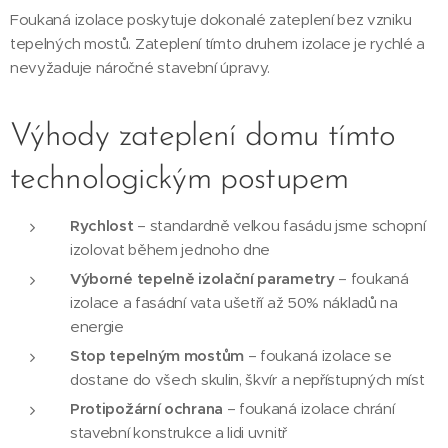
Foukaná izolace poskytuje dokonalé zateplení bez vzniku
tepelných mostů. Zateplení tímto druhem izolace je rychlé a
nevyžaduje náročné stavební úpravy.
Výhody zateplení domu tímto
technologickým postupem
Rychlost
– standardně velkou fasádu jsme schopní
izolovat během jednoho dne
Výborné tepelně izolační parametry
– foukaná
izolace a fasádní vata ušetří až 50% nákladů na
energie
Stop tepelným mostům
– foukaná izolace se
dostane do všech skulin, škvír a nepřístupných míst
Protipožární ochrana
– foukaná izolace chrání
stavební konstrukce a lidi uvnitř