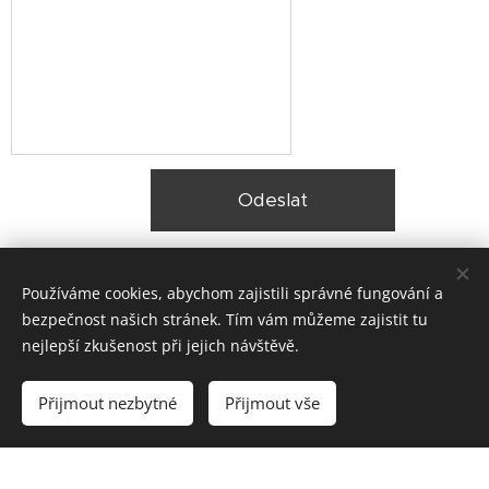
Odeslat
Používáme cookies, abychom zajistili správné fungování a
bezpečnost našich stránek. Tím vám můžeme zajistit tu
nejlepší zkušenost při jejich návštěvě.
© 2025 Zateplení fasády Praha |
Lokality
Přijmout nezbytné
Přijmout vše
Vytvořeno službou
Webnode
Cookies
Vytvořte si webové stránky zdarma!