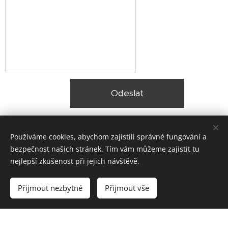
Odeslat
Používáme cookies, abychom zajistili správné fungování a
bezpečnost našich stránek. Tím vám můžeme zajistit tu
nejlepší zkušenost při jejich návštěvě.
© 2025 Zateplení fasády Praha |
Lokality
Přijmout nezbytné
Přijmout vše
Vytvořeno službou
Webnode
Cookies
Vytvořte si webové stránky zdarma!