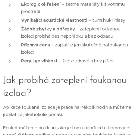
Ekologické řešení
– šetrné materiály k životnímu
prostředí
Vynikající akustické vlastnosti
– tlumí hluk i hlasy
Žádné zbytky a odřezky
– zateplení foukanou
izolací probíhá bez nepořádku a bez odpadu
Příznivá cena
– zaplatíte jen skutečně nafoukanou
izolaci
Reguluje vlhkost
– žijete zdravě a bez plísní
Jak probíhá zateplení foukanou
izolací?
Aplikace foukané izolace je práce na několik hodin a můžeme
ji dělat za jakéhokoliv počasí.
Foukat můžeme do dutin, jako je tomu například u trámových
stropů či šikmin podkroví, nebo tzv. volným foukáním, které je