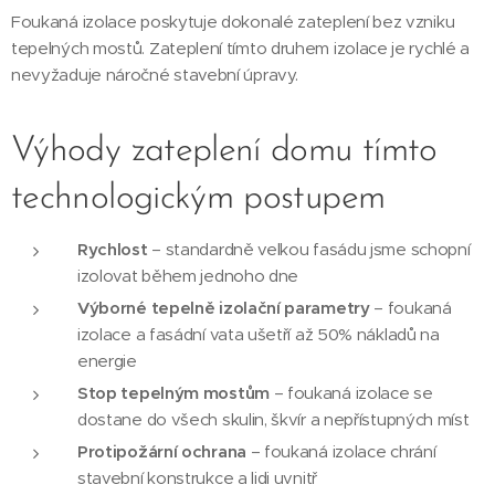
Foukaná izolace poskytuje dokonalé zateplení bez vzniku
tepelných mostů. Zateplení tímto druhem izolace je rychlé a
nevyžaduje náročné stavební úpravy.
Výhody zateplení domu tímto
technologickým postupem
Rychlost
– standardně velkou fasádu jsme schopní
izolovat během jednoho dne
Výborné tepelně izolační parametry
– foukaná
izolace a fasádní vata ušetří až 50% nákladů na
energie
Stop tepelným mostům
– foukaná izolace se
dostane do všech skulin, škvír a nepřístupných míst
Protipožární ochrana
– foukaná izolace chrání
stavební konstrukce a lidi uvnitř