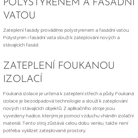
POLYSTYRENEM A FASÁDNÍ
VATOU
Zateplení fasády provádíme polystyrenem a fasádní vatou.
Polystyren i fasádní vata slouží k zateplování nových a
stávajících fasád.
ZATEPLENÍ FOUKANOU
IZOLACÍ
Foukaná izolace je určená k zateplení střech a půdy. Foukaná
izolace je bezodpadová technologie a slouží k zateplování
nových i stávajících objektů. Z aplikačního stroje jsou
vyvedeny hadice, kterými je pomocí vzduchu vháněn izolační
materiál. Tento stroj zůstává celou dobu venku, takže není
potřeba vyklízet zateplované prostory.