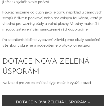
ji dělat za jakéhokoliv počasí.
Foukat můžeme do dutin, jako je tomu například u trámových
stropů či šikmin podkroví, nebo tzv. volným foukáním, které je
vhodné pro vazníky, půdy a volné plochy. Vhodný materiál i
metodu zateplení vám samozřejmě rádi doporučíme.
Po skončení uklidíme vybavení, zlikvidujeme obaly, společně
vše zkontrolujeme a podepíšeme protokol o realizaci.
DOTACE NOVÁ ZELENÁ
ÚSPORÁM
Na izolaci pro zateplení fasády je možné využít dotaci.
DOTACE NOVÁ ZELENÁ ÚSPORÁM –