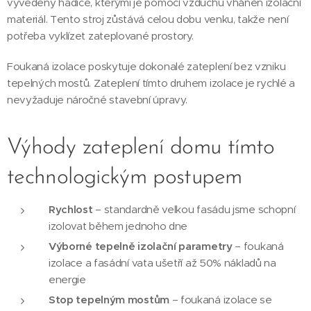
vyvedeny hadice, kterými je pomocí vzduchu vháněn izolační
materiál. Tento stroj zůstává celou dobu venku, takže není
potřeba vyklízet zateplované prostory.
Foukaná izolace poskytuje dokonalé zateplení bez vzniku
tepelných mostů. Zateplení tímto druhem izolace je rychlé a
nevyžaduje náročné stavební úpravy.
Výhody zateplení domu tímto
technologickým postupem
Rychlost
– standardně velkou fasádu jsme schopní
izolovat během jednoho dne
Výborné tepelně izolační parametry
– foukaná
izolace a fasádní vata ušetří až 50% nákladů na
energie
Stop tepelným mostům
– foukaná izolace se