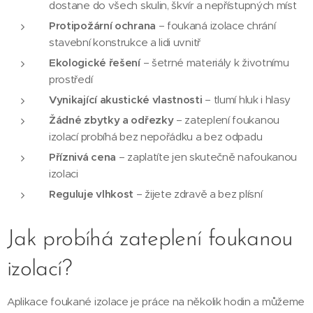
dostane do všech skulin, škvír a nepřístupných míst
Protipožární ochrana
– foukaná izolace chrání
stavební konstrukce a lidi uvnitř
Ekologické řešení
– šetrné materiály k životnímu
prostředí
Vynikající akustické vlastnosti
– tlumí hluk i hlasy
Žádné zbytky a odřezky
– zateplení foukanou
izolací probíhá bez nepořádku a bez odpadu
Příznivá cena
– zaplatíte jen skutečně nafoukanou
izolaci
Reguluje vlhkost
– žijete zdravě a bez plísní
Jak probíhá zateplení foukanou
izolací?
Aplikace foukané izolace je práce na několik hodin a můžeme