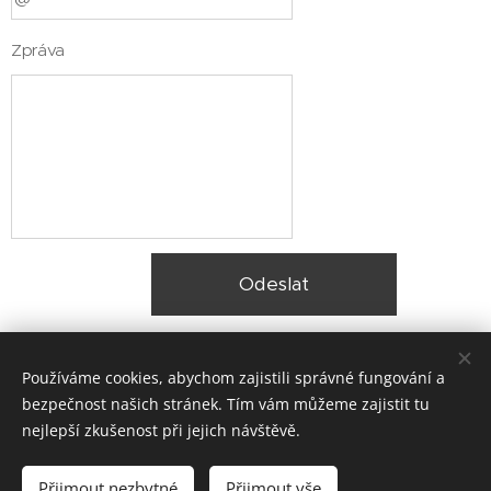
Zpráva
Odeslat
Používáme cookies, abychom zajistili správné fungování a
bezpečnost našich stránek. Tím vám můžeme zajistit tu
nejlepší zkušenost při jejich návštěvě.
© 2025 Zateplení fasády Praha |
Lokality
Přijmout nezbytné
Přijmout vše