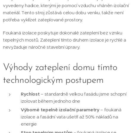
vyvedeny hadice, kterými je pomocí vzduchu vháněn izolační
materiál. Tento stroj zůstává celou dobu venku, takže není
potřeba vyklízet zateplované prostory.
Foukaná izolace poskytuje dokonalé zateplení bez vzniku
tepelných mostů. Zateplení tímto druhem izolace je rychlé a
nevyžaduje náročné stavební úpravy.
Výhody zateplení domu tímto
technologickým postupem
Rychlost
– standardně velkou fasádu jsme schopní
izolovat během jednoho dne
Výborné tepelně izolační parametry
– foukaná
izolace a fasádní vata ušetří až 50% nákladů na
energie
Stop tepelným mostům
– foukaná izolace se