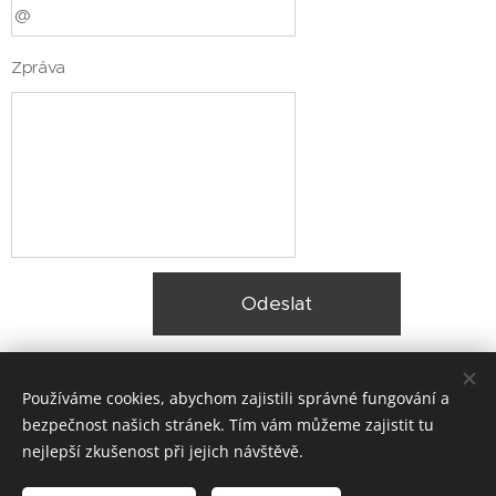
Zpráva
Odeslat
Používáme cookies, abychom zajistili správné fungování a
bezpečnost našich stránek. Tím vám můžeme zajistit tu
nejlepší zkušenost při jejich návštěvě.
© 2025 Zateplení fasády Praha |
Lokality