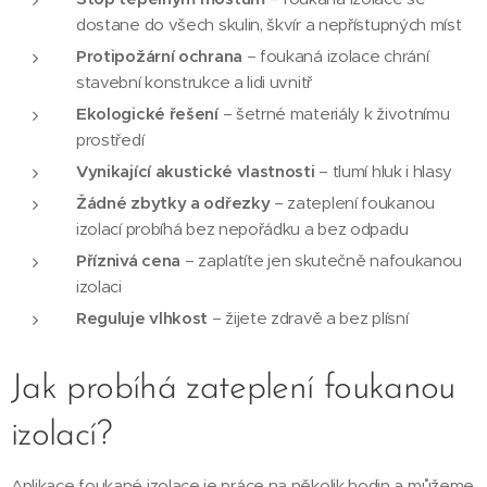
dostane do všech skulin, škvír a nepřístupných míst
Protipožární ochrana
– foukaná izolace chrání
stavební konstrukce a lidi uvnitř
Ekologické řešení
– šetrné materiály k životnímu
prostředí
Vynikající akustické vlastnosti
– tlumí hluk i hlasy
Žádné zbytky a odřezky
– zateplení foukanou
izolací probíhá bez nepořádku a bez odpadu
Příznivá cena
– zaplatíte jen skutečně nafoukanou
izolaci
Reguluje vlhkost
– žijete zdravě a bez plísní
Jak probíhá zateplení foukanou
izolací?
Aplikace foukané izolace je práce na několik hodin a můžeme