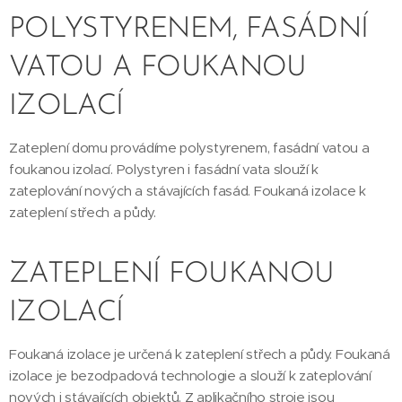
POLYSTYRENEM, FASÁDNÍ
VATOU A FOUKANOU
IZOLACÍ
Zateplení domu provádíme polystyrenem, fasádní vatou a
foukanou izolací. Polystyren i fasádní vata slouží k
zateplování nových a stávajících fasád. Foukaná izolace k
zateplení střech a půdy.
ZATEPLENÍ FOUKANOU
IZOLACÍ
Foukaná izolace je určená k zateplení střech a půdy. Foukaná
izolace je bezodpadová technologie a slouží k zateplování
nových i stávajících objektů. Z aplikačního stroje jsou