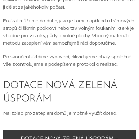
ji dělat za jakéhokoliv počasí.
Foukat můžeme do dutin, jako je tomu například u trámových
stropů či šikmin podkroví, nebo tzv. volným foukáním, které je
vhodné pro vazníky, půdy a volné plochy. Vhodný materiál i
metodu zateplení vám samozřejmě rádi doporučíme.
Po skončení uklidíme vybavení, zlikvidujeme obaly, společně
vše zkontrolujeme a podepíšeme protokol o realizaci.
DOTACE NOVÁ ZELENÁ
ÚSPORÁM
Na izolaci pro zateplení domů je možné využít dotaci.
DOTACE NOVÁ ZELENÁ ÚSPORÁM –