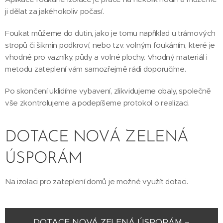
ji dělat za jakéhokoliv počasí.
Foukat můžeme do dutin, jako je tomu například u trámových
stropů či šikmin podkroví, nebo tzv. volným foukáním, které je
vhodné pro vazníky, půdy a volné plochy. Vhodný materiál i
metodu zateplení vám samozřejmě rádi doporučíme.
Po skončení uklidíme vybavení, zlikvidujeme obaly, společně
vše zkontrolujeme a podepíšeme protokol o realizaci.
DOTACE NOVÁ ZELENÁ
ÚSPORÁM
Na izolaci pro zateplení domů je možné využít dotaci.
DOTACE NOVÁ ZELENÁ ÚSPORÁM –