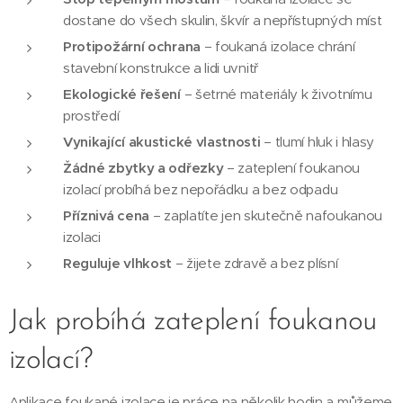
dostane do všech skulin, škvír a nepřístupných míst
Protipožární ochrana
– foukaná izolace chrání
stavební konstrukce a lidi uvnitř
Ekologické řešení
– šetrné materiály k životnímu
prostředí
Vynikající akustické vlastnosti
– tlumí hluk i hlasy
Žádné zbytky a odřezky
– zateplení foukanou
izolací probíhá bez nepořádku a bez odpadu
Příznivá cena
– zaplatíte jen skutečně nafoukanou
izolaci
Reguluje vlhkost
– žijete zdravě a bez plísní
Jak probíhá zateplení foukanou
izolací?
Aplikace foukané izolace je práce na několik hodin a můžeme