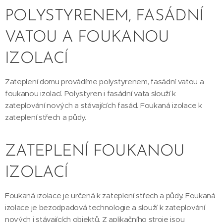
POLYSTYRENEM, FASÁDNÍ
VATOU A FOUKANOU
IZOLACÍ
Zateplení domu provádíme polystyrenem, fasádní vatou a
foukanou izolací. Polystyren i fasádní vata slouží k
zateplování nových a stávajících fasád. Foukaná izolace k
zateplení střech a půdy.
ZATEPLENÍ FOUKANOU
IZOLACÍ
Foukaná izolace je určená k zateplení střech a půdy. Foukaná
izolace je bezodpadová technologie a slouží k zateplování
nových i stávajících objektů. Z aplikačního stroje jsou