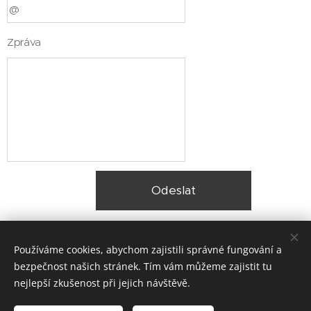
Zpráva
Odeslat
Používáme cookies, abychom zajistili správné fungování a
bezpečnost našich stránek. Tím vám můžeme zajistit tu
nejlepší zkušenost při jejich návštěvě.
© 2025 Zateplení fasády Praha |
Lokality