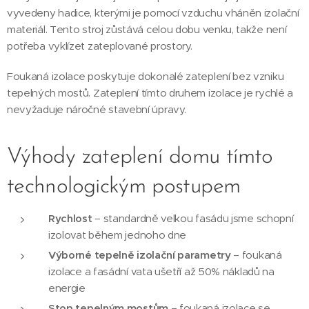
vyvedeny hadice, kterými je pomocí vzduchu vháněn izolační
materiál. Tento stroj zůstává celou dobu venku, takže není
potřeba vyklízet zateplované prostory.
Foukaná izolace poskytuje dokonalé zateplení bez vzniku
tepelných mostů. Zateplení tímto druhem izolace je rychlé a
nevyžaduje náročné stavební úpravy.
Výhody zateplení domu tímto
technologickým postupem
Rychlost
– standardně velkou fasádu jsme schopní
izolovat během jednoho dne
Výborné tepelně izolační parametry
– foukaná
izolace a fasádní vata ušetří až 50% nákladů na
energie
Stop tepelným mostům
– foukaná izolace se