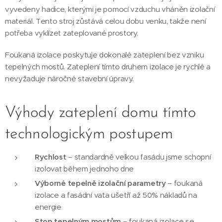
vyvedeny hadice, kterými je pomocí vzduchu vháněn izolační
materiál. Tento stroj zůstává celou dobu venku, takže není
potřeba vyklízet zateplované prostory.
Foukaná izolace poskytuje dokonalé zateplení bez vzniku
tepelných mostů. Zateplení tímto druhem izolace je rychlé a
nevyžaduje náročné stavební úpravy.
Výhody zateplení domu tímto
technologickým postupem
Rychlost
– standardně velkou fasádu jsme schopní
izolovat během jednoho dne
Výborné tepelně izolační parametry
– foukaná
izolace a fasádní vata ušetří až 50% nákladů na
energie
Stop tepelným mostům
– foukaná izolace se