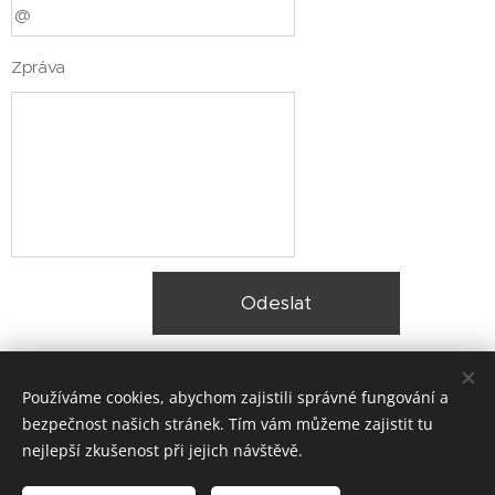
Zpráva
Odeslat
Používáme cookies, abychom zajistili správné fungování a
bezpečnost našich stránek. Tím vám můžeme zajistit tu
nejlepší zkušenost při jejich návštěvě.
© 2025 Zateplení fasády Praha |
Lokality