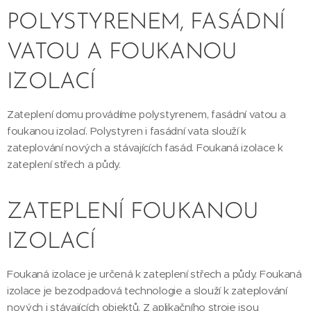
POLYSTYRENEM, FASÁDNÍ
VATOU A FOUKANOU
IZOLACÍ
Zateplení domu provádíme polystyrenem, fasádní vatou a
foukanou izolací. Polystyren i fasádní vata slouží k
zateplování nových a stávajících fasád. Foukaná izolace k
zateplení střech a půdy.
ZATEPLENÍ FOUKANOU
IZOLACÍ
Foukaná izolace je určená k zateplení střech a půdy. Foukaná
izolace je bezodpadová technologie a slouží k zateplování
nových i stávajících objektů. Z aplikačního stroje jsou