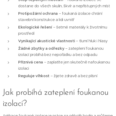
dostane do všech skulin, škvír a nepřístupných míst
Protipožární ochrana
– foukaná izolace chrání
stavební konstrukce a lidi uvnitř
Ekologické řešení
– šetrné materiály k životnímu
prostředí
Vynikající akustické vlastnosti
– tlumí hluk i hlasy
Žádné zbytky a odřezky
– zateplení foukanou
izolací probíhá bez nepořádku a bez odpadu
Příznivá cena
– zaplatíte jen skutečně nafoukanou
izolaci
Reguluje vlhkost
– žijete zdravě a bez plísní
Jak probíhá zateplení foukanou
izolací?
Aplikace foukané izolace je práce na několik hodin a můžeme