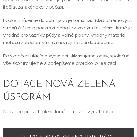
ji dělat za jakéhokoliv počasí.
Foukat můžeme do dutin, jako je tomu například u trámových
stropů či šikmin podkroví, nebo tzv. volným foukáním, které je
vhodné pro vazníky, půdy a volné plochy. Vhodný materiál i
metodu zateplení vám samozřejmě rádi doporučíme.
Po skončení uklidíme vybavení, zlikvidujeme obaly, společně
vše zkontrolujeme a podepíšeme protokol o realizaci.
DOTACE NOVÁ ZELENÁ
ÚSPORÁM
Na izolaci pro zateplení domů je možné využít dotaci.
DOTACE NOVÁ ZELENÁ ÚSPORÁM –