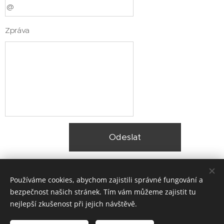
Zpráva
Odeslat
Používáme cookies, abychom zajistili správné fungování a
bezpečnost našich stránek. Tím vám můžeme zajistit tu
nejlepší zkušenost při jejich návštěvě.
© 2025 Zateplení fasády Praha |
Lokality