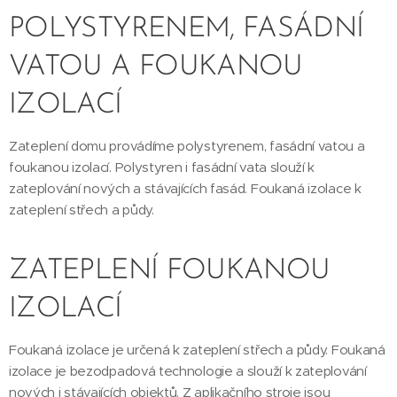
POLYSTYRENEM, FASÁDNÍ
VATOU A FOUKANOU
IZOLACÍ
Zateplení domu provádíme polystyrenem, fasádní vatou a
foukanou izolací. Polystyren i fasádní vata slouží k
zateplování nových a stávajících fasád. Foukaná izolace k
zateplení střech a půdy.
ZATEPLENÍ FOUKANOU
IZOLACÍ
Foukaná izolace je určená k zateplení střech a půdy. Foukaná
izolace je bezodpadová technologie a slouží k zateplování
nových i stávajících objektů. Z aplikačního stroje jsou