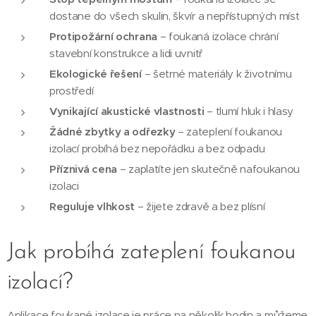
dostane do všech skulin, škvír a nepřístupných míst
Protipožární ochrana
– foukaná izolace chrání
stavební konstrukce a lidi uvnitř
Ekologické řešení
– šetrné materiály k životnímu
prostředí
Vynikající akustické vlastnosti
– tlumí hluk i hlasy
Žádné zbytky a odřezky
– zateplení foukanou
izolací probíhá bez nepořádku a bez odpadu
Příznivá cena
– zaplatíte jen skutečně nafoukanou
izolaci
Reguluje vlhkost
– žijete zdravě a bez plísní
Jak probíhá zateplení foukanou
izolací?
Aplikace foukané izolace je práce na několik hodin a můžeme