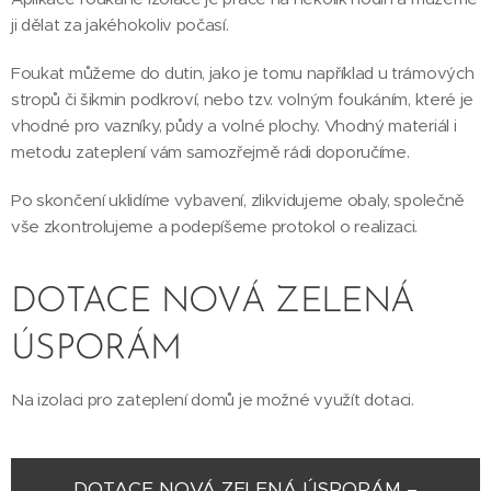
ji dělat za jakéhokoliv počasí.
Foukat můžeme do dutin, jako je tomu například u trámových
stropů či šikmin podkroví, nebo tzv. volným foukáním, které je
vhodné pro vazníky, půdy a volné plochy. Vhodný materiál i
metodu zateplení vám samozřejmě rádi doporučíme.
Po skončení uklidíme vybavení, zlikvidujeme obaly, společně
vše zkontrolujeme a podepíšeme protokol o realizaci.
DOTACE NOVÁ ZELENÁ
ÚSPORÁM
Na izolaci pro zateplení domů je možné využít dotaci.
DOTACE NOVÁ ZELENÁ ÚSPORÁM –