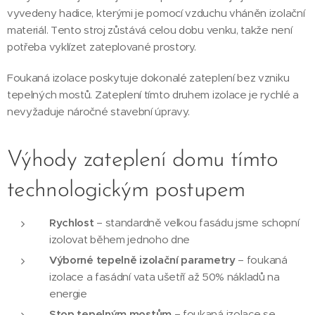
vyvedeny hadice, kterými je pomocí vzduchu vháněn izolační
materiál. Tento stroj zůstává celou dobu venku, takže není
potřeba vyklízet zateplované prostory.
Foukaná izolace poskytuje dokonalé zateplení bez vzniku
tepelných mostů. Zateplení tímto druhem izolace je rychlé a
nevyžaduje náročné stavební úpravy.
Výhody zateplení domu tímto
technologickým postupem
Rychlost
– standardně velkou fasádu jsme schopní
izolovat během jednoho dne
Výborné tepelně izolační parametry
– foukaná
izolace a fasádní vata ušetří až 50% nákladů na
energie
Stop tepelným mostům
– foukaná izolace se