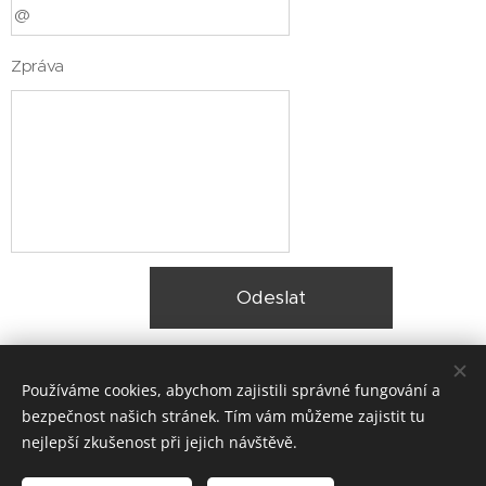
Zpráva
Odeslat
Používáme cookies, abychom zajistili správné fungování a
bezpečnost našich stránek. Tím vám můžeme zajistit tu
nejlepší zkušenost při jejich návštěvě.
© 2025 Zateplení fasády Praha |
Lokality