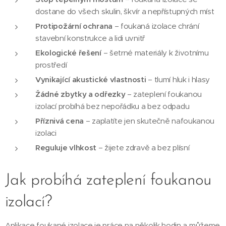
dostane do všech skulin, škvír a nepřístupných míst
Protipožární ochrana
– foukaná izolace chrání
stavební konstrukce a lidi uvnitř
Ekologické řešení
– šetrné materiály k životnímu
prostředí
Vynikající akustické vlastnosti
– tlumí hluk i hlasy
Žádné zbytky a odřezky
– zateplení foukanou
izolací probíhá bez nepořádku a bez odpadu
Příznivá cena
– zaplatíte jen skutečně nafoukanou
izolaci
Reguluje vlhkost
– žijete zdravě a bez plísní
Jak probíhá zateplení foukanou
izolací?
Aplikace foukané izolace je práce na několik hodin a můžeme