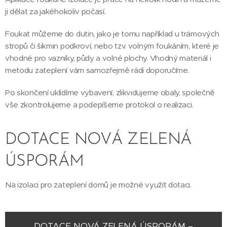
ji dělat za jakéhokoliv počasí.
Foukat můžeme do dutin, jako je tomu například u trámových
stropů či šikmin podkroví, nebo tzv. volným foukáním, které je
vhodné pro vazníky, půdy a volné plochy. Vhodný materiál i
metodu zateplení vám samozřejmě rádi doporučíme.
Po skončení uklidíme vybavení, zlikvidujeme obaly, společně
vše zkontrolujeme a podepíšeme protokol o realizaci.
DOTACE NOVÁ ZELENÁ
ÚSPORÁM
Na izolaci pro zateplení domů je možné využít dotaci.
DOTACE NOVÁ ZELENÁ ÚSPORÁM –