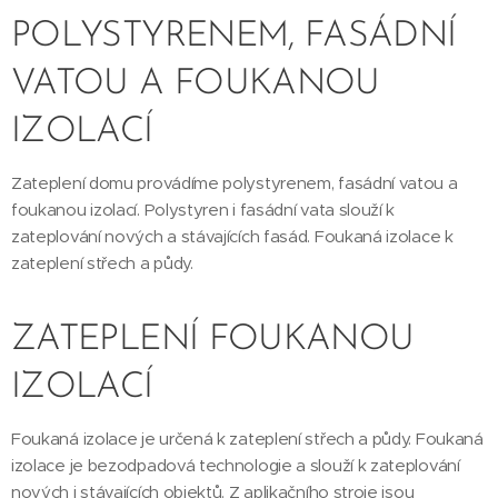
POLYSTYRENEM, FASÁDNÍ
VATOU A FOUKANOU
IZOLACÍ
Zateplení domu provádíme polystyrenem, fasádní vatou a
foukanou izolací. Polystyren i fasádní vata slouží k
zateplování nových a stávajících fasád. Foukaná izolace k
zateplení střech a půdy.
ZATEPLENÍ FOUKANOU
IZOLACÍ
Foukaná izolace je určená k zateplení střech a půdy. Foukaná
izolace je bezodpadová technologie a slouží k zateplování
nových i stávajících objektů. Z aplikačního stroje jsou