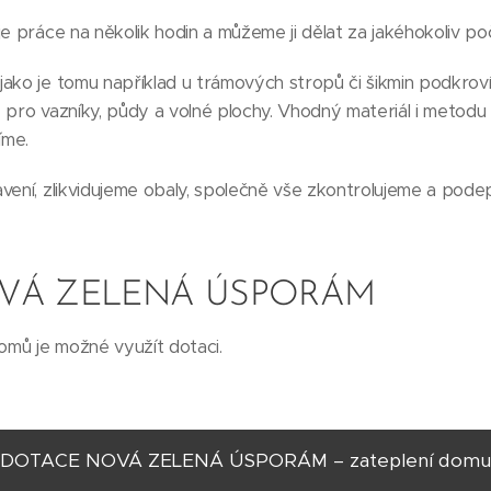
e práce na několik hodin a můžeme ji dělat za jakéhokoliv poč
ako je tomu například u trámových stropů či šikmin podkroví
 pro vazníky, půdy a volné plochy. Vhodný materiál i metodu
íme.
vení, zlikvidujeme obaly, společně vše zkontrolujeme a pod
VÁ ZELENÁ ÚSPORÁM
domů je možné využít dotaci.
DOTACE NOVÁ ZELENÁ ÚSPORÁM – zateplení domu