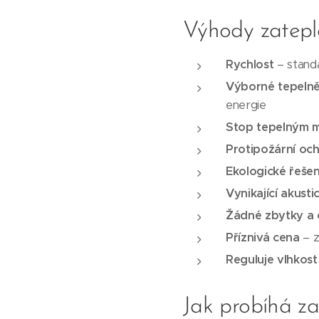
Výhody zatepl
Rychlost
– standa
Výborné tepelně
energie
Stop tepelným 
Protipožární oc
Ekologické řešen
Vynikající akusti
Žádné zbytky a
Příznivá cena
– z
Reguluje vlhkost
Jak probíhá za