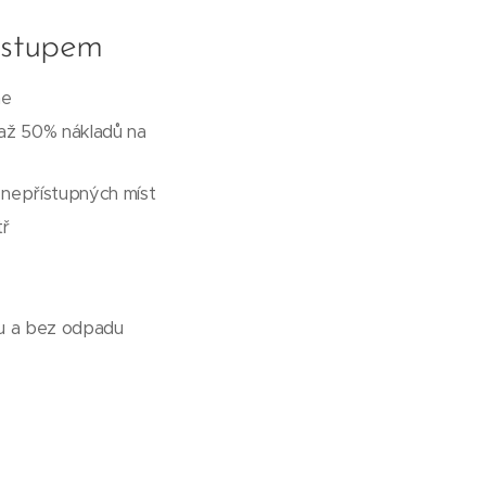
ostupem
ne
 až 50% nákladů na
a nepřístupných míst
tř
ku a bez odpadu