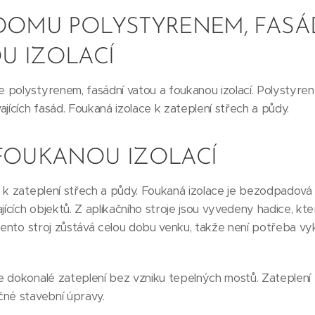
 DOMU POLYSTYRENEM, FASÁ
U IZOLACÍ
polystyrenem, fasádní vatou a foukanou izolací. Polystyren i
jících fasád. Foukaná izolace k zateplení střech a půdy.
 FOUKANOU IZOLACÍ
 k zateplení střech a půdy. Foukaná izolace je bezodpadová 
ajících objektů. Z aplikačního stroje jsou vyvedeny hadice, k
 Tento stroj zůstává celou dobu venku, takže není potřeba vy
 dokonalé zateplení bez vzniku tepelných mostů. Zateplení 
čné stavební úpravy.