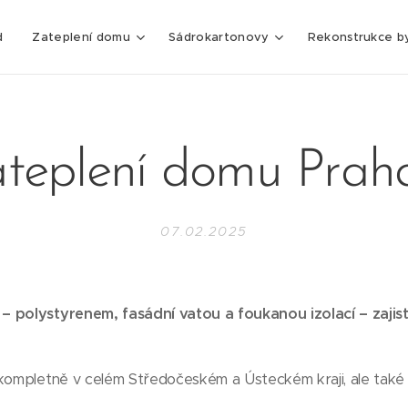
d
Zateplení domu
Sádrokartonovy
Rekonstrukce b
teplení domu Prah
07.02.2025
 polystyrenem, fasádní vatou a foukanou izolací – zajistí
 kompletně v celém Středočeském a Ústeckém kraji, ale také 