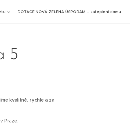
ytu
DOTACE NOVÁ ZELENÁ ÚSPORÁM – zateplení domu
a 5
me kvalitně, rychle a za
v Praze.