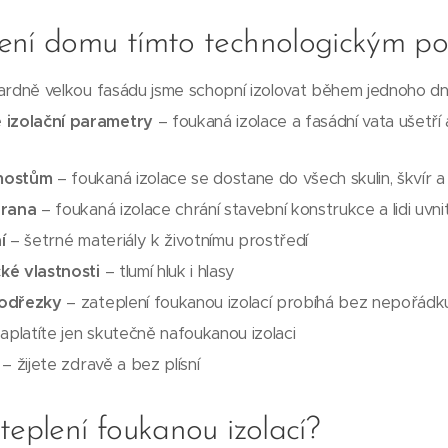
ení domu tímto technologickým p
rdně velkou fasádu jsme schopní izolovat během jednoho d
 izolační parametry
– foukaná izolace a fasádní vata ušetří
mostům
– foukaná izolace se dostane do všech skulin, škvír 
hrana
– foukaná izolace chrání stavební konstrukce a lidi uvni
í
– šetrné materiály k životnímu prostředí
cké vlastnosti
– tlumí hluk i hlasy
 odřezky
– zateplení foukanou izolací probíhá bez nepořád
aplatíte jen skutečně nafoukanou izolaci
– žijete zdravě a bez plísní
teplení foukanou izolací?