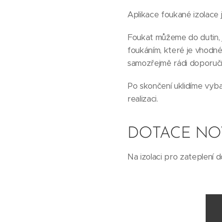
Aplikace foukané izolace j
Foukat můžeme do dutin, j
foukáním, které je vhodné
samozřejmě rádi doporuč
Po skončení uklidíme vyba
realizaci.
DOTACE NO
Na izolaci pro zateplení 