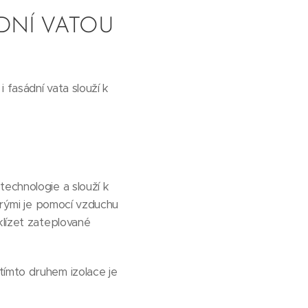
DNÍ VATOU
 fasádní vata slouží k
technologie a slouží k
terými je pomocí vzduchu
klízet zateplované
tímto druhem izolace je