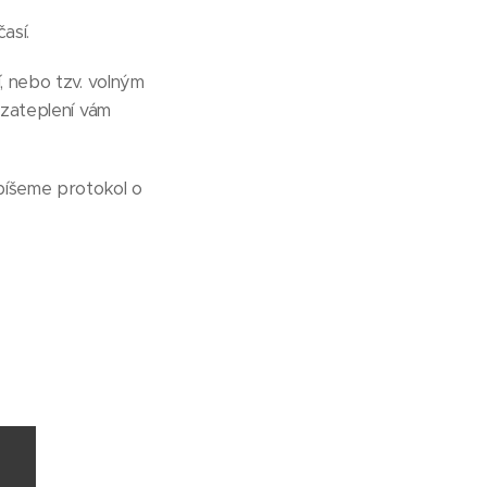
así.
, nebo tzv. volným
 zateplení vám
epíšeme protokol o