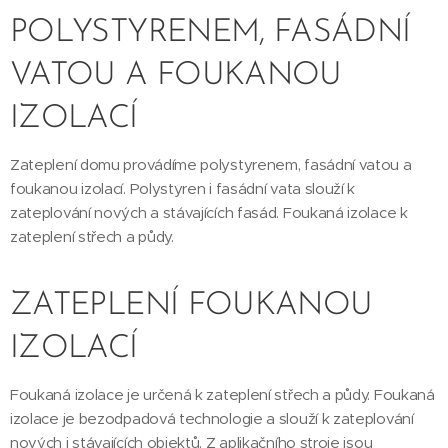
POLYSTYRENEM, FASÁDNÍ
VATOU A FOUKANOU
IZOLACÍ
Zateplení domu provádíme polystyrenem, fasádní vatou a
foukanou izolací. Polystyren i fasádní vata slouží k
zateplování nových a stávajících fasád. Foukaná izolace k
zateplení střech a půdy.
ZATEPLENÍ FOUKANOU
IZOLACÍ
Foukaná izolace je určená k zateplení střech a půdy. Foukaná
izolace je bezodpadová technologie a slouží k zateplování
nových i stávajících objektů. Z aplikačního stroje jsou