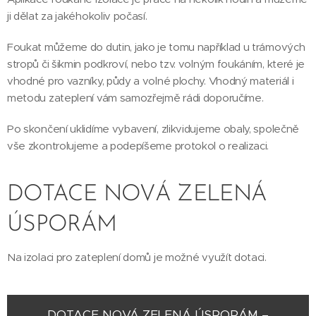
ji dělat za jakéhokoliv počasí.
Foukat můžeme do dutin, jako je tomu například u trámových
stropů či šikmin podkroví, nebo tzv. volným foukáním, které je
vhodné pro vazníky, půdy a volné plochy. Vhodný materiál i
metodu zateplení vám samozřejmě rádi doporučíme.
Po skončení uklidíme vybavení, zlikvidujeme obaly, společně
vše zkontrolujeme a podepíšeme protokol o realizaci.
DOTACE NOVÁ ZELENÁ
ÚSPORÁM
Na izolaci pro zateplení domů je možné využít dotaci.
DOTACE NOVÁ ZELENÁ ÚSPORÁM –