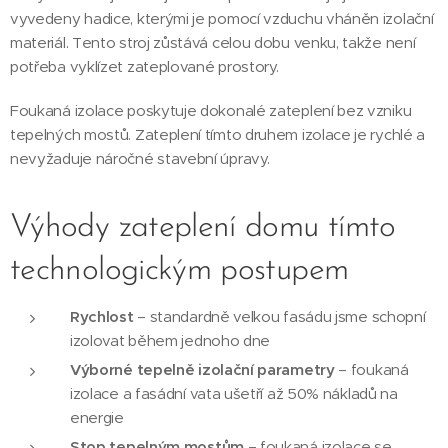
vyvedeny hadice, kterými je pomocí vzduchu vháněn izolační
materiál. Tento stroj zůstává celou dobu venku, takže není
potřeba vyklízet zateplované prostory.
Foukaná izolace poskytuje dokonalé zateplení bez vzniku
tepelných mostů. Zateplení tímto druhem izolace je rychlé a
nevyžaduje náročné stavební úpravy.
Výhody zateplení domu tímto
technologickým postupem
Rychlost
– standardně velkou fasádu jsme schopní
izolovat během jednoho dne
Výborné tepelně izolační parametry
– foukaná
izolace a fasádní vata ušetří až 50% nákladů na
energie
Stop tepelným mostům
– foukaná izolace se