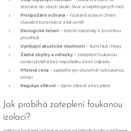
dostane do všech skulin, škvír a nepřístupných míst
Protipožární ochrana
– foukaná izolace chrání
stavební konstrukce a lidi uvnitř
Ekologické řešení
– šetrné materiály k životnímu
prostředí
Vynikající akustické vlastnosti
– tlumí hluk i hlasy
Žádné zbytky a odřezky
– zateplení foukanou
izolací probíhá bez nepořádku a bez odpadu
Příznivá cena
– zaplatíte jen skutečně nafoukanou
izolaci
Reguluje vlhkost
– žijete zdravě a bez plísní
Jak probíhá zateplení foukanou
izolací?
Aplikace foukané izolace je práce na několik hodin a můžeme