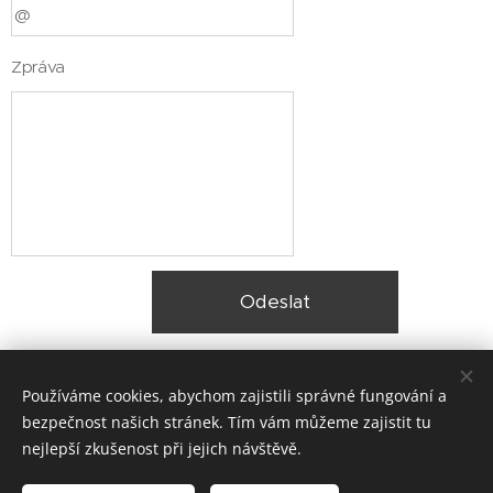
Zpráva
Odeslat
Používáme cookies, abychom zajistili správné fungování a
bezpečnost našich stránek. Tím vám můžeme zajistit tu
nejlepší zkušenost při jejich návštěvě.
© 2025 Zateplení fasády Praha |
Lokality