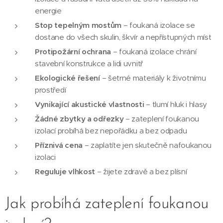
energie
Stop tepelným mostům
– foukaná izolace se
dostane do všech skulin, škvír a nepřístupných míst
Protipožární ochrana
– foukaná izolace chrání
stavební konstrukce a lidi uvnitř
Ekologické řešení
– šetrné materiály k životnímu
prostředí
Vynikající akustické vlastnosti
– tlumí hluk i hlasy
Žádné zbytky a odřezky
– zateplení foukanou
izolací probíhá bez nepořádku a bez odpadu
Příznivá cena
– zaplatíte jen skutečně nafoukanou
izolaci
Reguluje vlhkost
– žijete zdravě a bez plísní
Jak probíhá zateplení foukanou