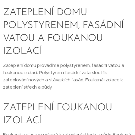
ZATEPLENÍ DOMU
POLYSTYRENEM, FASÁDNÍ
VATOU A FOUKANOU
IZOLACÍ
Zateplení domu provádíme polystyrenem, fasádní vatou a
foukanou izolací. Polystyren i fasádní vata slouží k
zateplování nových a stávajících fasád. Foukaná izolace k
zateplení střech a půdy.
ZATEPLENÍ FOUKANOU
IZOLACÍ
Foukaná izolace je určená k zateplení střech a půdy. Foukaná