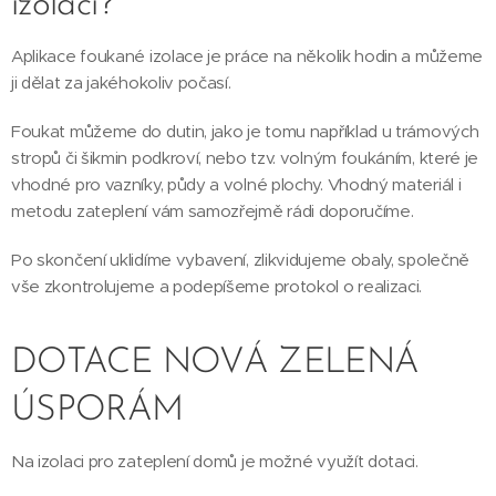
izolací?
Aplikace foukané izolace je práce na několik hodin a můžeme
ji dělat za jakéhokoliv počasí.
Foukat můžeme do dutin, jako je tomu například u trámových
stropů či šikmin podkroví, nebo tzv. volným foukáním, které je
vhodné pro vazníky, půdy a volné plochy. Vhodný materiál i
metodu zateplení vám samozřejmě rádi doporučíme.
Po skončení uklidíme vybavení, zlikvidujeme obaly, společně
vše zkontrolujeme a podepíšeme protokol o realizaci.
DOTACE NOVÁ ZELENÁ
ÚSPORÁM
Na izolaci pro zateplení domů je možné využít dotaci.