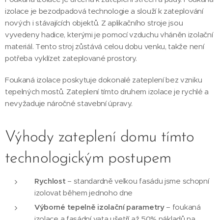
izolace je bezodpadová technologie a slouží k zateplování
nových i stávajících objektů. Z aplikačního stroje jsou
vyvedeny hadice, kterými je pomocí vzduchu vháněn izolační
materiál. Tento stroj zůstává celou dobu venku, takže není
potřeba vyklízet zateplované prostory.
Foukaná izolace poskytuje dokonalé zateplení bez vzniku
tepelných mostů. Zateplení tímto druhem izolace je rychlé a
nevyžaduje náročné stavební úpravy.
Výhody zateplení domu tímto
technologickým postupem
Rychlost
– standardně velkou fasádu jsme schopní
izolovat během jednoho dne
Výborné tepelně izolační parametry
– foukaná
izolace a fasádní vata ušetří až 50% nákladů na