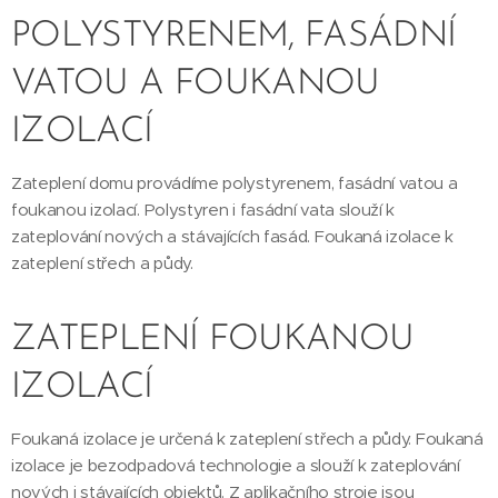
POLYSTYRENEM, FASÁDNÍ
VATOU A FOUKANOU
IZOLACÍ
Zateplení domu provádíme polystyrenem, fasádní vatou a
foukanou izolací. Polystyren i fasádní vata slouží k
zateplování nových a stávajících fasád. Foukaná izolace k
zateplení střech a půdy.
ZATEPLENÍ FOUKANOU
IZOLACÍ
Foukaná izolace je určená k zateplení střech a půdy. Foukaná
izolace je bezodpadová technologie a slouží k zateplování
nových i stávajících objektů. Z aplikačního stroje jsou