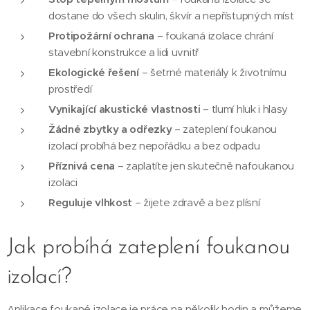
dostane do všech skulin, škvír a nepřístupných míst
Protipožární ochrana
– foukaná izolace chrání
stavební konstrukce a lidi uvnitř
Ekologické řešení
– šetrné materiály k životnímu
prostředí
Vynikající akustické vlastnosti
– tlumí hluk i hlasy
Žádné zbytky a odřezky
– zateplení foukanou
izolací probíhá bez nepořádku a bez odpadu
Příznivá cena
– zaplatíte jen skutečně nafoukanou
izolaci
Reguluje vlhkost
– žijete zdravě a bez plísní
Jak probíhá zateplení foukanou
izolací?
Aplikace foukané izolace je práce na několik hodin a můžeme