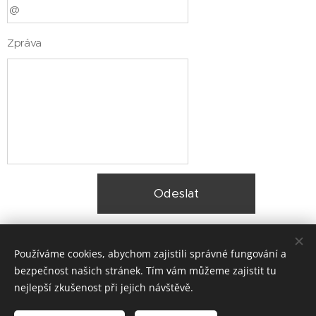
Zpráva
Odeslat
Používáme cookies, abychom zajistili správné fungování a
bezpečnost našich stránek. Tím vám můžeme zajistit tu
nejlepší zkušenost při jejich návštěvě.
© 2025 Zateplení fasády Praha |
Lokality