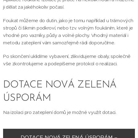
ji dělat za jakéhokoliv počasí.
Foukat můžeme do dutin, jako je tomu například u trámových
stropů či šikmin podkroví, nebo tzv. volným foukáním, které je
vhodné pro vazníky, půdy a volné plochy. Vhodný materiál i
metodu zateplení vám samozřejmě rádi doporučíme.
Po skončení uklidíme vybavení, zlikvidujeme obaly, společně
vše zkontrolujeme a podepíšeme protokol o realizaci.
DOTACE NOVÁ ZELENÁ
ÚSPORÁM
Na izolaci pro zateplení domů je možné využít dotaci.
DOTACE NOVÁ ZELENÁ ÚSPORÁM –