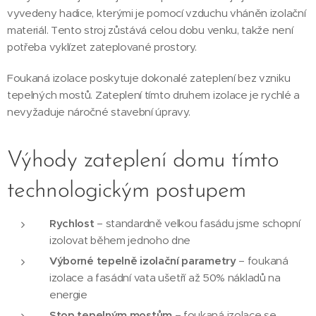
vyvedeny hadice, kterými je pomocí vzduchu vháněn izolační
materiál. Tento stroj zůstává celou dobu venku, takže není
potřeba vyklízet zateplované prostory.
Foukaná izolace poskytuje dokonalé zateplení bez vzniku
tepelných mostů. Zateplení tímto druhem izolace je rychlé a
nevyžaduje náročné stavební úpravy.
Výhody zateplení domu tímto
technologickým postupem
Rychlost
– standardně velkou fasádu jsme schopní
izolovat během jednoho dne
Výborné tepelně izolační parametry
– foukaná
izolace a fasádní vata ušetří až 50% nákladů na
energie
Stop tepelným mostům
– foukaná izolace se