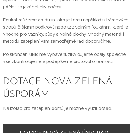
ji dělat za jakéhokoliv počasí.
Foukat můžeme do dutin, jako je tomu například u trámových
stropů či šikmin podkroví, nebo tzv. volným foukáním, které je
vhodné pro vazníky, půdy a volné plochy. Vhodný materiál i
metodu zateplení vám samozřejmě rádi doporučíme.
Po skončení uklidíme vybavení, zlikvidujeme obaly, společně
vše zkontrolujeme a podepíšeme protokol o realizaci.
DOTACE NOVÁ ZELENÁ
ÚSPORÁM
Na izolaci pro zateplení domů je možné využít dotaci.
DOTACE NOVÁ ZELENÁ ÚSPORÁM –