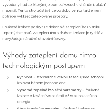
vyvedeny hadice, kterými je pomocí vzduchu vháněn izolační
materiál. Tento stroj zůstává celou dobu venku, takže není
potřeba vyklízet zateplované prostory.
Foukaná izolace poskytuje dokonalé zateplení bez vzniku
tepelných mostů. Zateplení tímto druhem izolace je rychlé a
nevyžaduje náročné stavební úpravy.
Výhody zateplení domu tímto
technologickým postupem
Rychlost
– standardně velkou fasádu jsme schopní
izolovat během jednoho dne
Výborné tepelně izolační parametry
– foukaná
izolace a fasádní vata ušetří až 50% nákladů na
energie
Stop tepelným mostům
– foukaná izolace se