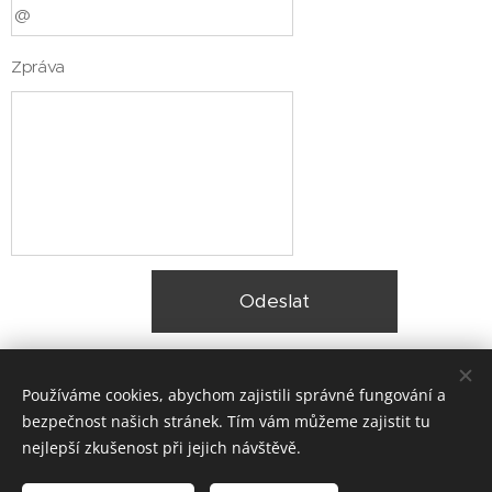
Zpráva
Odeslat
Používáme cookies, abychom zajistili správné fungování a
bezpečnost našich stránek. Tím vám můžeme zajistit tu
nejlepší zkušenost při jejich návštěvě.
© 2025 Zateplení fasády Praha |
Lokality