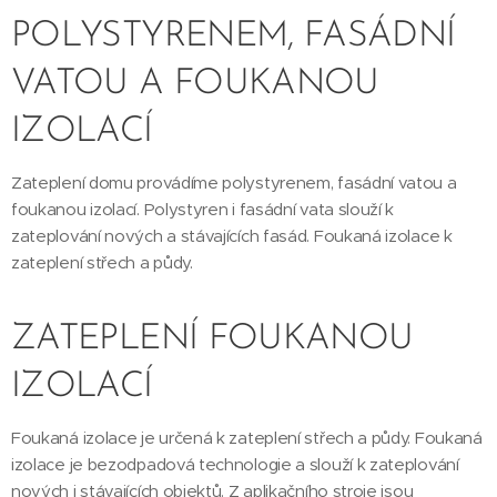
POLYSTYRENEM, FASÁDNÍ
VATOU A FOUKANOU
IZOLACÍ
Zateplení domu provádíme polystyrenem, fasádní vatou a
foukanou izolací. Polystyren i fasádní vata slouží k
zateplování nových a stávajících fasád. Foukaná izolace k
zateplení střech a půdy.
ZATEPLENÍ FOUKANOU
IZOLACÍ
Foukaná izolace je určená k zateplení střech a půdy. Foukaná
izolace je bezodpadová technologie a slouží k zateplování
nových i stávajících objektů. Z aplikačního stroje jsou