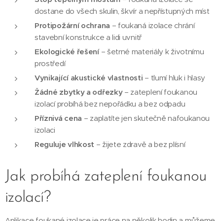
dostane do všech skulin, škvír a nepřístupných míst
Protipožární ochrana
– foukaná izolace chrání
stavební konstrukce a lidi uvnitř
Ekologické řešení
– šetrné materiály k životnímu
prostředí
Vynikající akustické vlastnosti
– tlumí hluk i hlasy
Žádné zbytky a odřezky
– zateplení foukanou
izolací probíhá bez nepořádku a bez odpadu
Příznivá cena
– zaplatíte jen skutečně nafoukanou
izolaci
Reguluje vlhkost
– žijete zdravě a bez plísní
Jak probíhá zateplení foukanou
izolací?
Aplikace foukané izolace je práce na několik hodin a můžeme