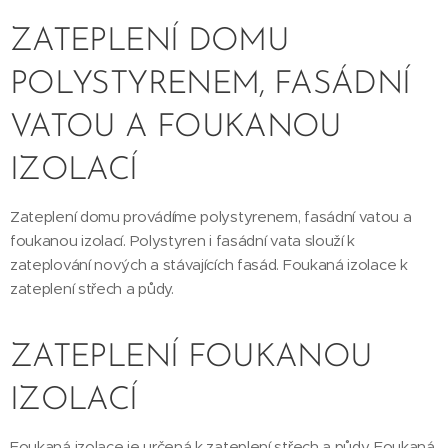
ZATEPLENÍ DOMU
POLYSTYRENEM, FASÁDNÍ
VATOU A FOUKANOU
IZOLACÍ
Zateplení domu provádíme polystyrenem, fasádní vatou a
foukanou izolací. Polystyren i fasádní vata slouží k
zateplování nových a stávajících fasád. Foukaná izolace k
zateplení střech a půdy.
ZATEPLENÍ FOUKANOU
IZOLACÍ
Foukaná izolace je určená k zateplení střech a půdy. Foukaná