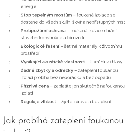
energie
Stop tepelným mostům
– foukaná izolace se
dostane do všech skulin, škvír a nepřístupných míst
Protipožární ochrana
– foukaná izolace chrání
stavební konstrukce a lidi uvnitř
Ekologické řešení
– šetrné materiály k životnímu
prostředí
Vynikající akustické vlastnosti
– tlumí hluk i hlasy
Žádné zbytky a odřezky
– zateplení foukanou
izolací probíhá bez nepořádku a bez odpadu
Příznivá cena
– zaplatíte jen skutečně nafoukanou
izolaci
Reguluje vlhkost
– žijete zdravě a bez plísní
Jak probíhá zateplení foukanou