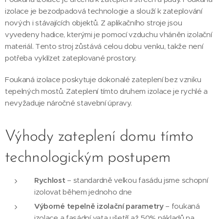
izolace je bezodpadová technologie a slouží k zateplování
nových i stávajících objektů. Z aplikačního stroje jsou
vyvedeny hadice, kterými je pomocí vzduchu vháněn izolační
materiál. Tento stroj zůstává celou dobu venku, takže není
potřeba vyklízet zateplované prostory.
Foukaná izolace poskytuje dokonalé zateplení bez vzniku
tepelných mostů. Zateplení tímto druhem izolace je rychlé a
nevyžaduje náročné stavební úpravy.
Výhody zateplení domu tímto
technologickým postupem
Rychlost
– standardně velkou fasádu jsme schopní
izolovat během jednoho dne
Výborné tepelně izolační parametry
– foukaná
izolace a fasádní vata ušetří až 50% nákladů na