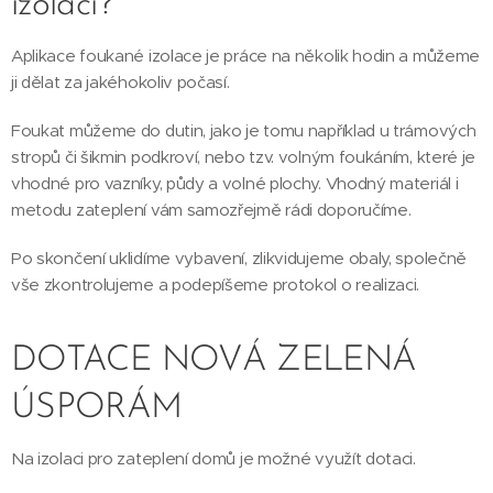
izolací?
Aplikace foukané izolace je práce na několik hodin a můžeme
ji dělat za jakéhokoliv počasí.
Foukat můžeme do dutin, jako je tomu například u trámových
stropů či šikmin podkroví, nebo tzv. volným foukáním, které je
vhodné pro vazníky, půdy a volné plochy. Vhodný materiál i
metodu zateplení vám samozřejmě rádi doporučíme.
Po skončení uklidíme vybavení, zlikvidujeme obaly, společně
vše zkontrolujeme a podepíšeme protokol o realizaci.
DOTACE NOVÁ ZELENÁ
ÚSPORÁM
Na izolaci pro zateplení domů je možné využít dotaci.