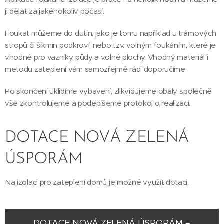
ji dělat za jakéhokoliv počasí.
Foukat můžeme do dutin, jako je tomu například u trámových
stropů či šikmin podkroví, nebo tzv. volným foukáním, které je
vhodné pro vazníky, půdy a volné plochy. Vhodný materiál i
metodu zateplení vám samozřejmě rádi doporučíme.
Po skončení uklidíme vybavení, zlikvidujeme obaly, společně
vše zkontrolujeme a podepíšeme protokol o realizaci.
DOTACE NOVÁ ZELENÁ
ÚSPORÁM
Na izolaci pro zateplení domů je možné využít dotaci.
DOTACE NOVÁ ZELENÁ ÚSPORÁM –