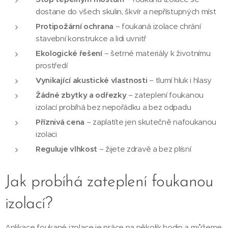
dostane do všech skulin, škvír a nepřístupných míst
Protipožární ochrana
– foukaná izolace chrání
stavební konstrukce a lidi uvnitř
Ekologické řešení
– šetrné materiály k životnímu
prostředí
Vynikající akustické vlastnosti
– tlumí hluk i hlasy
Žádné zbytky a odřezky
– zateplení foukanou
izolací probíhá bez nepořádku a bez odpadu
Příznivá cena
– zaplatíte jen skutečně nafoukanou
izolaci
Reguluje vlhkost
– žijete zdravě a bez plísní
Jak probíhá zateplení foukanou
izolací?
Aplikace foukané izolace je práce na několik hodin a můžeme