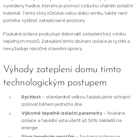
vyvedeny hadice, kterými je pomocí vzduchu vháněn izolační
materiál. Tento stroj zůstává celou dobu venku, takže není
potřeba vyklízet zateplované prostory.
Foukaná izolace poskytuje dokonalé zateplení bez vzniku
tepelných mostů. Zateplení tímto druhem izolace je rychlé a
nevyžaduje náročné stavební úpravy.
Výhody zateplení domu tímto
technologickým postupem
Rychlost
– standardně velkou fasádu jsme schopní
izolovat během jednoho dne
Výborné tepelně izolační parametry
– foukaná
izolace a fasádní vata ušetří až 50% nákladů na
energie
Stop tepelným mostům
– foukaná izolace se