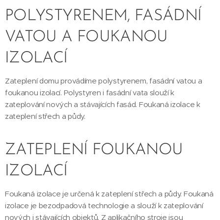
POLYSTYRENEM, FASÁDNÍ
VATOU A FOUKANOU
IZOLACÍ
Zateplení domu provádíme polystyrenem, fasádní vatou a
foukanou izolací. Polystyren i fasádní vata slouží k
zateplování nových a stávajících fasád. Foukaná izolace k
zateplení střech a půdy.
ZATEPLENÍ FOUKANOU
IZOLACÍ
Foukaná izolace je určená k zateplení střech a půdy. Foukaná
izolace je bezodpadová technologie a slouží k zateplování
nových i stávajících objektů. Z aplikačního stroje jsou