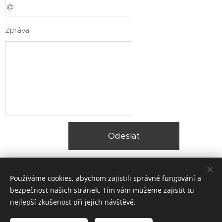
Zpráva
Odeslat
Používáme cookies, abychom zajistili správné fungování a
bezpečnost našich stránek. Tím vám můžeme zajistit tu
nejlepší zkušenost při jejich návštěvě.
© 2025 Zateplení fasády Praha |
Lokality