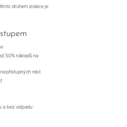
tímto druhem izolace je
ostupem
ne
 až 50% nákladů na
a nepřístupných míst
tř
ku a bez odpadu