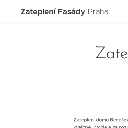
Zateplení Fasády
Praha
Zate
Zateplení domu Benešov 
kvalitně, rychle a za ro