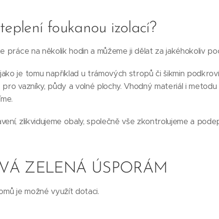
teplení foukanou izolací?
e práce na několik hodin a můžeme ji dělat za jakéhokoliv poč
ako je tomu například u trámových stropů či šikmin podkroví
 pro vazníky, půdy a volné plochy. Vhodný materiál i metodu
íme.
vení, zlikvidujeme obaly, společně vše zkontrolujeme a pod
VÁ ZELENÁ ÚSPORÁM
domů je možné využít dotaci.