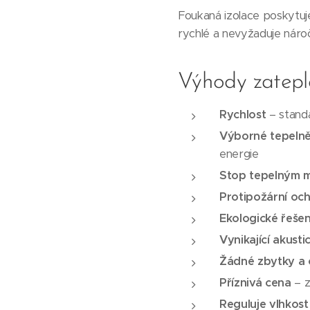
Foukaná izolace poskytuje
rychlé a nevyžaduje náro
Výhody zatepl
Rychlost
– standa
Výborné tepelně
energie
Stop tepelným 
Protipožární oc
Ekologické řešen
Vynikající akusti
Žádné zbytky a
Příznivá cena
– z
Reguluje vlhkost