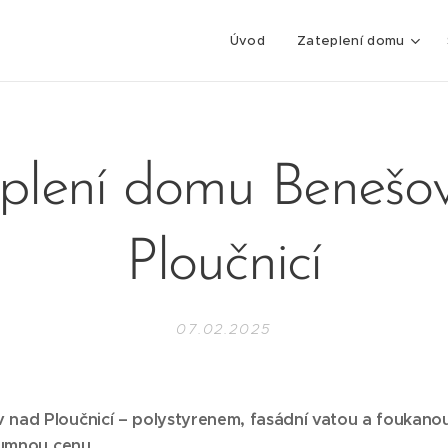
Úvod
Zateplení domu
plení domu Benešo
Ploučnicí
07.02.2025
nad Ploučnicí – polystyrenem, fasádní vatou a foukanou i
zumnou cenu.