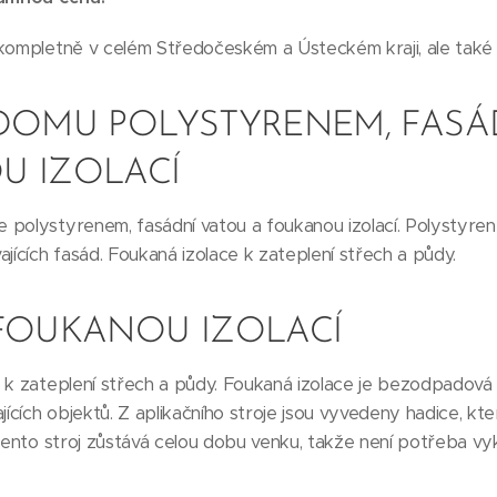
 kompletně v celém Středočeském a Ústeckém kraji, ale také 
 DOMU POLYSTYRENEM, FASÁ
U IZOLACÍ
polystyrenem, fasádní vatou a foukanou izolací. Polystyren i
jících fasád. Foukaná izolace k zateplení střech a půdy.
 FOUKANOU IZOLACÍ
 k zateplení střech a půdy. Foukaná izolace je bezodpadová 
ajících objektů. Z aplikačního stroje jsou vyvedeny hadice, k
 Tento stroj zůstává celou dobu venku, takže není potřeba vy