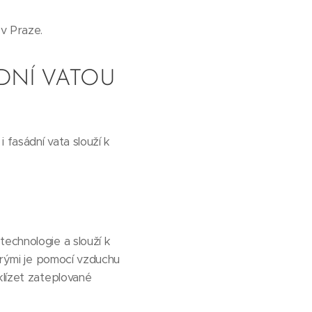
v Praze.
DNÍ VATOU
 fasádní vata slouží k
technologie a slouží k
terými je pomocí vzduchu
klízet zateplované