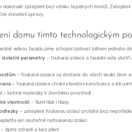
 dokonalé zateplení bez vzniku tepelných mostů. Zateplení 
čné stavební úpravy.
ení domu tímto technologickým p
rdně velkou fasádu jsme schopní izolovat během jednoho d
 izolační parametry
– foukaná izolace a fasádní vata ušetří
mostům
– foukaná izolace se dostane do všech skulin, škvír 
hrana
– foukaná izolace chrání stavební konstrukce a lidi uvni
í
– šetrné materiály k životnímu prostředí
cké vlastnosti
– tlumí hluk i hlasy
 odřezky
– zateplení foukanou izolací probíhá bez nepořád
aplatíte jen skutečně nafoukanou izolaci
– žijete zdravě a bez plísní