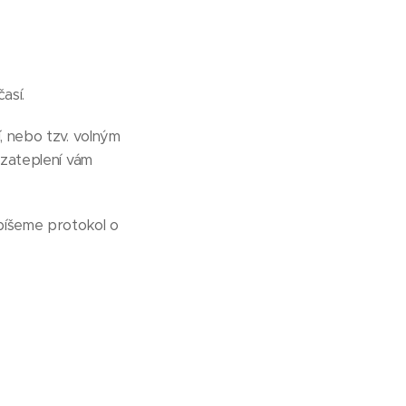
así.
, nebo tzv. volným
 zateplení vám
epíšeme protokol o